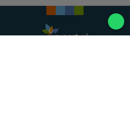
Landelijke uitvaartonderneming. Al meer dan 20
jaar uw vertrouwde partner voor een waardig
afscheid.
088 - 848 82 27
24/7 bereikbaar, dag en nacht
DIRECT HULP
Overlijden melden