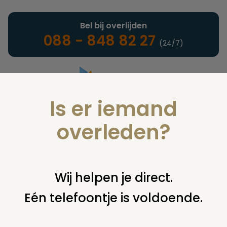
Bel bij overlijden
088 - 848 82 27
(24/7)
Is er iemand
Landelijke uitvaartonderneming
overleden?
Juridisch
Wij helpen je direct.
Eén telefoontje is voldoende.
U bent hier:
home
juridisch
begraven
grafsteen /
monument
aansprakelijkheid schade vallende tak