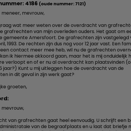
nummer: 4186
(oude nummer: 7121)
 meneer, mevrouw,
 graag wat meer weten over de overdracht van grafrechte
 de grafrechten van mijn overleden ouders. Het gaat om e
 de gemeente Amersfoort. De grafrechten zijn vastgelegd 
pril, 1993. De rechten zijn dus nog voor 12 jaar vast. Een famil
geen contact meer mee heb, wil nu de grafrechten overn
 kan ik hiermee akkoord gaan, maar het is mij onduidelijk 
e verloopt en of er nu al overdracht kan plaatsvinden (of 
5 jaar?) Kunt u mij uitleggen hoe de overdracht van de
en in dit geval in zijn werk gaat?
jke groeten,
rd:
 mevrouw,
ht van grafrechten gaat heel eenvoudig. U schrijft een br
dministrataie van de begraafplaats en u laat dat briefje