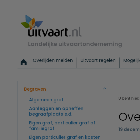
Landelijke uitvaartonderneming
Overlijden melden
Uitvaart regelen
Mogelij
Meld een overlijden
Alles over een uitvaart regelen
Uitvaartmogelijkheden
Uitvaart regelen bij leven
Alle onderwerpen
Wat kost een uitvaart?
Directe hulp bij overlijden
Keuzehulp
Uitvaart laten regelen
Checklist uitvaart 
Directe crem
Vraag
C
Exclusieve uitvaart
Begrafenis Basis
Begrafenis 
Begraven
U bent hier:
Algemeen graf
Aanleggen en opheffen
Ove
begraafplaats e.d.
Eigen graf, particulier graf of
familiegraf
19 decem
Eigen particulier graf en kosten