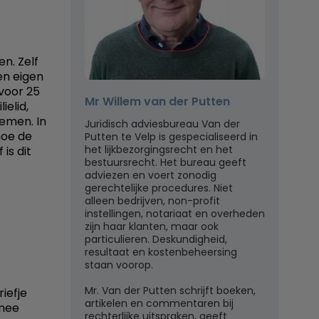
n. Zelf
en eigen
voor 25
Mr Willem van der Putten
ielid,
emen. In
Juridisch adviesbureau Van der
hoe de
Putten te Velp is gespecialiseerd in
het lijkbezorgingsrecht en het
is dit
bestuursrecht. Het bureau geeft
adviezen en voert zonodig
gerechtelijke procedures. Niet
alleen bedrijven, non-profit
instellingen, notariaat en overheden
zijn haar klanten, maar ook
particulieren. Deskundigheid,
resultaat en kostenbeheersing
staan voorop.
Mr. Van der Putten schrijft boeken,
iefje
artikelen en commentaren bij
 mee
rechterlijke uitspraken, geeft