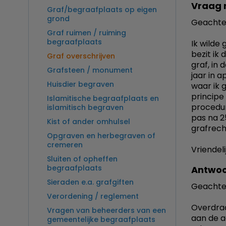
Vraag 
Graf/begraafplaats op eigen
grond
Geachte
Graf ruimen / ruiming
begraafplaats
Ik wilde
bezit ik
Graf overschrijven
graf, in
Grafsteen / monument
jaar in a
Huisdier begraven
waar ik 
principe
Islamitische begraafplaats en
procedur
islamitisch begraven
pas na 2
Kist of ander omhulsel
grafrecht
Opgraven en herbegraven of
cremeren
Vriendeli
Sluiten of opheffen
begraafplaats
Antwoo
Sieraden e.a. grafgiften
Geachte
Verordening / reglement
Overdrac
Vragen van beheerders van een
aan de a
gemeentelijke begraafplaats