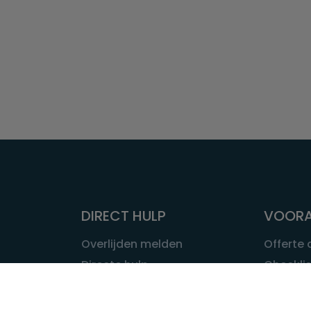
DIRECT HULP
VOORA
Overlijden melden
Offerte
Directe hulp
Checklis
Intakeformulier
Wat kost
Eerste 24 uur
Uitvaart 