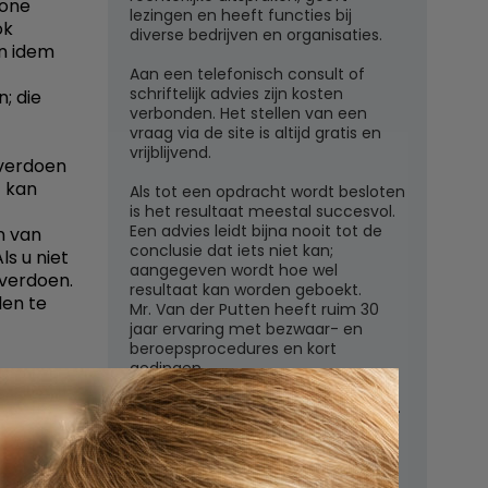
wone
lezingen en heeft functies bij
ok
diverse bedrijven en organisaties.
en idem
Aan een telefonisch consult of
schriftelijk advies zijn kosten
; die
verbonden. Het stellen van een
vraag via de site is altijd gratis en
vrijblijvend.
overdoen
f kan
Als tot een opdracht wordt besloten
is het resultaat meestal succesvol.
Een advies leidt bijna nooit tot de
n van
conclusie dat iets niet kan;
s u niet
aangegeven wordt hoe wel
overdoen.
resultaat kan worden geboekt.
den te
Mr. Van der Putten heeft ruim 30
jaar ervaring met bezwaar- en
beroepsprocedures en kort
gedingen.
Juridisch adviesbureau mr. W.G.H.M.
van der Putten c.s.
Zutphensestraatweg 7
6881 WN Velp (Gld)