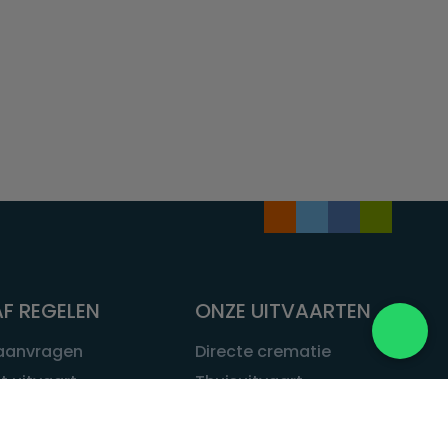
F REGELEN
ONZE UITVAARTEN
 aanvragen
Directe crematie
t uitvaart
Thuisuitvaart
 een uitvaart
Complete uitvaart
bij leven
Exclusieve uitvaart