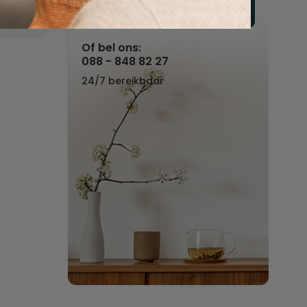
Vul hier uw wensen in
Of bel ons:
088 - 848 82 27
24/7 bereikbaar