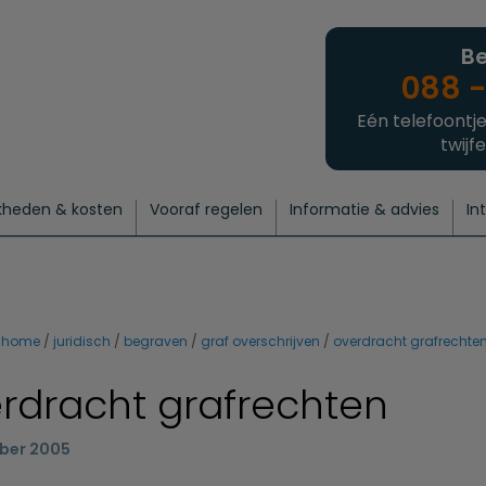
Be
088 -
Eén telefoontje
twijfe
kheden & kosten
Vooraf regelen
Informatie & advies
In
regelen
atie
 onze experts
hecklist uitvaart regelen
Waarom een uitvaart regelen?
Een laatste groet
Crematie regelen
Bedrijvengids
Intakeformulier
Thuisuitvaart crematie
Begrafenis regelen
Nieuws
Wensen vastleggen
Agenda
Offerte 
Intiem
Uitgebreid
Begrafenis Compleet
Natuurbegrafenis
Du
home
juridisch
begraven
graf overschrijven
overdracht grafrechte
rdracht grafrechten
ber 2005