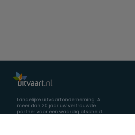
Landelijke uitvaartonderneming. Al
meer dan 20 jaar uw vertrouwde
partner voor een waardig afscheid.
088 - 848 82 27
24/7 bereikbaar, dag en nacht