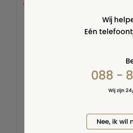
Overige
Print
Balsemen en thanatopraxie
Wij helpe
Belastingen
Eén telefoont
Buitenland
Stel 
Erfenis / erfrecht
Euthanasie
Kinderen / baby
Be
Koninklijk Huis
088 - 
Kosten uitvaart
Lijkschouwing
Milieu
Wij zijn 2
Mortuarium / rouwcentrum
Natuurlijke en niet-natuurlijke
dood
Opbaren
Nee, ik wil
Wel v
Orgaandonatie
wordt