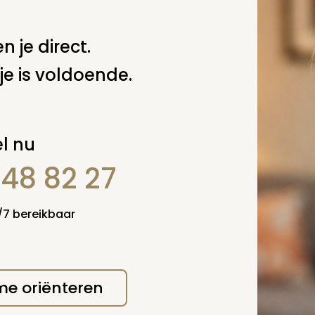
 deze pagina
n je direct.
Spel
je is voldoende.
zelf een vraag
l nu
848 82 27
4/7 bereikbaar
 me oriënteren
erplicht, maar
Verzende
 niet gepubliceerd.