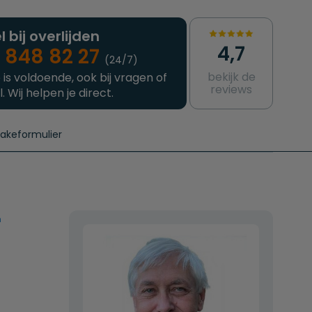
l bij overlijden
4,7
 848 82 27
(24/7)
bekijk de
 is voldoende, ook bij vragen of
reviews
l. Wij helpen je direct.
takeformulier
aanvragen
e crematie
Intakeformulier
Complete uitvaart
Contact
urzame uitvaart
Prijzen crematoria
n