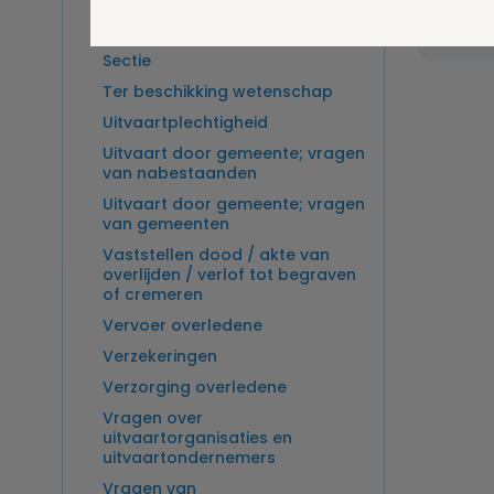
Overlijden op zee en
zeebegrafenis
Sectie
Ter beschikking wetenschap
Uitvaartplechtigheid
Uitvaart door gemeente; vragen
van nabestaanden
Uitvaart door gemeente; vragen
van gemeenten
Vaststellen dood / akte van
overlijden / verlof tot begraven
of cremeren
Vervoer overledene
Verzekeringen
Verzorging overledene
Vragen over
uitvaartorganisaties en
uitvaartondernemers
Vragen van