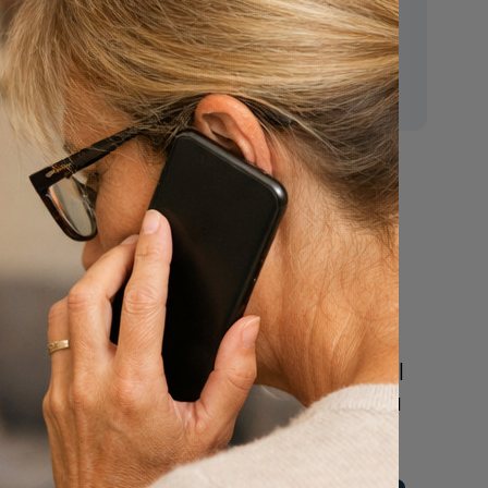
E-mail:
mr.vanderputten@gmail.com
regels
Nu
een uitvaart
regelen
Beschrijf uw wensen
online of bel ons geheel
vrijblijvend voor hulp na
een overlijden.
n