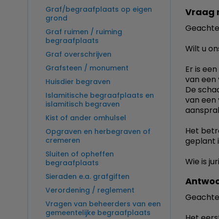
Graf/begraafplaats op eigen
Vraag 
grond
Geachte 
Graf ruimen / ruiming
begraafplaats
Wilt u on
Graf overschrijven
Grafsteen / monument
Er is ee
van een 
Huisdier begraven
De schad
Islamitische begraafplaats en
van een 
islamitisch begraven
aansprake
Kist of ander omhulsel
Het betr
Opgraven en herbegraven of
cremeren
geplant i
Sluiten of opheffen
Wie is ju
begraafplaats
Sieraden e.a. grafgiften
Antwoo
Verordening / reglement
Geachte
Vragen van beheerders van een
gemeentelijke begraafplaats
Het eers