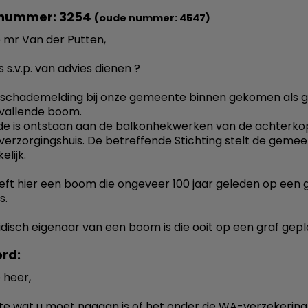
nummer: 3254
(oude nummer: 4547)
mr Van der Putten,
s s.v.p. van advies dienen ?
n schademelding bij onze gemeente binnen gekomen als 
vallende boom.
e is ontstaan aan de balkonhekwerken van de achterko
verzorgingshuis. De betreffende Stichting stelt de geme
lijk.
eft hier een boom die ongeveer 100 jaar geleden op een 
s.
ridisch eigenaar van een boom is die ooit op een graf gepl
rd:
 heer,
te wat u moet nagaan is of het onder de WA-verzekering