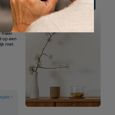
Vul hier uw wensen in
n ook
hoofdstuk
 helpt
Of bel ons:
088 - 848 82 27
en zij
24/7 bereikbaar
p meer
d op een
lijk met
regels