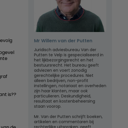
gevolg
Mr Willem van der Putten
Juridisch adviesbureau Van der
pgevel
Putten te Velp is gespecialiseerd in
ente
het lijkbezorgingsrecht en het
bestuursrecht. Het bureau geeft
adviezen en voert zonodig
gerechtelijke procedures. Niet
graf
alleen bedrijven, non-profit
instellingen, notariaat en overheden
zijn haar klanten, maar ook
ant is??
particulieren. Deskundigheid,
resultaat en kostenbeheersing
staan voorop.
Mr. Van der Putten schrijft boeken,
artikelen en commentaren bij
rechterlijke uitspraken, geeft
 van de