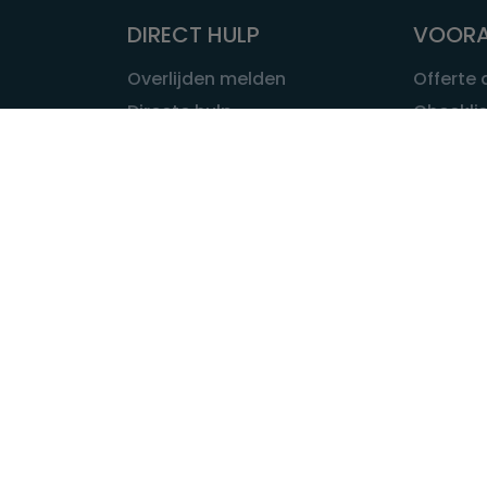
DIRECT HULP
VOORA
Overlijden melden
Offerte
Directe hulp
Checklis
Intakeformulier
Wat kost
Eerste 24 uur
Uitvaart 
Overlijden buitenland
Onze ui
Lokale uitvaart
OVER U
INFORMATIE & ADVIES
Wie is Ui
Infotheek
Contac
Vraag een expert
Redactie
Bedrijvengids
Redacti
Tarieven crematoria
Onze me
Nieuws & agenda