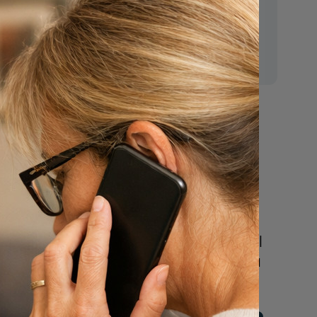
E-mail:
gehaald.
mr.vanderputten@gmail.com
n, n.a.v.
plegen,
 zich
is niet
Nu
even in
andere
een uitvaart
regelen
t graf
j het
Beschrijf uw wensen
.
online of bel ons geheel
vrijblijvend voor hulp na
gens te
een overlijden.