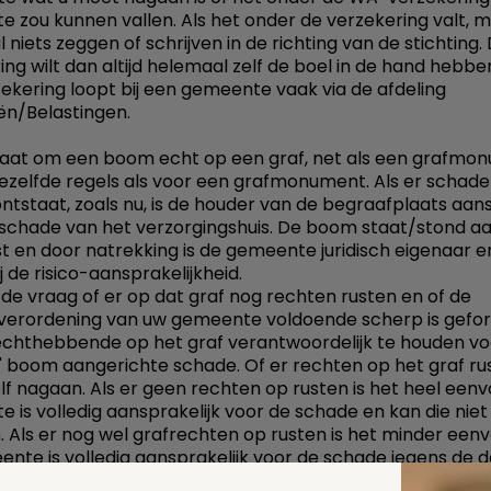
 zou kunnen vallen. Als het onder de verzekering valt, m
niets zeggen of schrijven in de richting van de stichting.
ing wilt dan altijd helemaal zelf de boel in de hand hebbe
kering loopt bij een gemeente vaak via de afdeling
ën/Belastingen.
gaat om een boom echt op een graf, net als een grafmo
ezelfde regels als voor een grafmonument. Als er schad
ntstaat, zoals nu, is de houder van de begraafplaats aans
 schade van het verzorgingshuis. De boom staat/stond a
t en door natrekking is de gemeente juridisch eigenaar e
j de risico-aansprakelijkheid.
t de vraag of er op dat graf nog rechten rusten en of de
verordening van uw gemeente voldoende scherp is gefo
chthebbende op het graf verantwoordelijk te houden vo
jn' boom aangerichte schade. Of er rechten op het graf ru
elf nagaan. Als er geen rechten op rusten is het heel eenv
 is volledig aansprakelijk voor de schade en kan die niet
. Als er nog wel grafrechten op rusten is het minder eenv
nte is volledig aansprakelijk voor de schade jegens de 
g, máár kan die (misschien) wel verhalen.