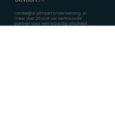
Landelijke uitvaartonderneming. Al
meer dan 20 jaar uw vertrouwde
partner voor een waardig afscheid.
088 - 848 82 27
24/7 bereikbaar, dag en nacht