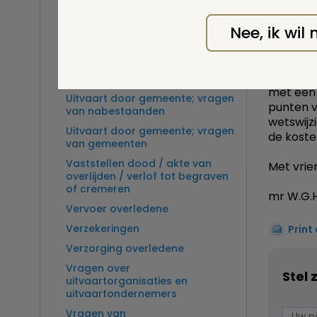
In de ca
Overlijden op zee en
Verorden
zeebegrafenis
Nee, ik wil
suggesti
Sectie
V van uw
Ter beschikking wetenschap
één artik
Ik heb d
Uitvaartplechtigheid
met een 
Uitvaart door gemeente; vragen
punten v
van nabestaanden
wetswijzi
Uitvaart door gemeente; vragen
de koste
van gemeenten
Vaststellen dood / akte van
Met vrien
overlijden / verlof tot begraven
of cremeren
mr W.G.H
Vervoer overledene
Verzekeringen
Print
Verzorging overledene
Vragen over
Stel 
uitvaartorganisaties en
uitvaartondernemers
Vragen van