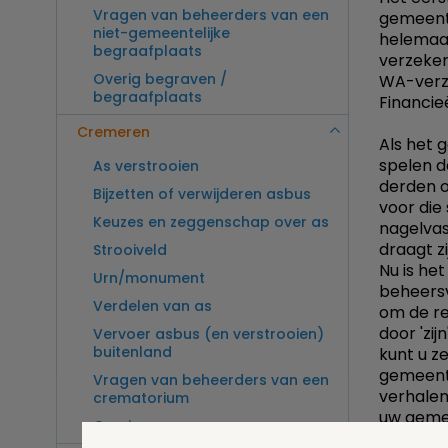
Vragen van beheerders van een
gemeente
niet-gemeentelijke
helemaal 
begraafplaats
verzeker
Overig begraven /
WA-verze
begraafplaats
Financie
Cremeren
Als het 
spelen d
As verstrooien
derden o
Bijzetten of verwijderen asbus
voor die
Keuzes en zeggenschap over as
nagelvas
draagt zi
Strooiveld
Nu is he
Urn/monument
beheers
Verdelen van as
om de re
door 'zi
Vervoer asbus (en verstrooien)
buitenland
kunt u z
gemeente
Vragen van beheerders van een
verhalen
crematorium
uw gemee
Overig cremeren
stichtin