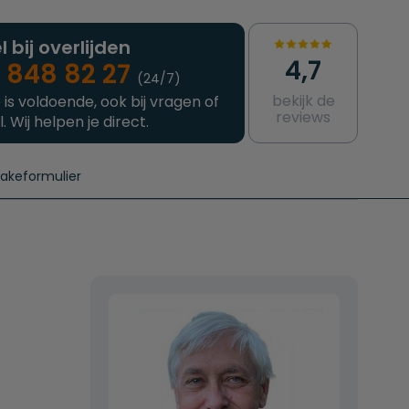
l bij overlijden
4,7
 848 82 27
(24/7)
bekijk de
 is voldoende, ook bij vragen of
reviews
l. Wij helpen je direct.
takeformulier
aanvragen
e crematie
Intakeformulier
Complete uitvaart
Contact
urzame uitvaart
Prijzen crematoria