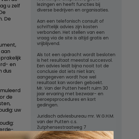
lezingen en heeft functies bij
ag u zelf
diverse bedrijven en organisaties.
 De
n. De
Aan een telefonisch consult of
schriftelijk advies zijn kosten
verbonden. Het stellen van een
vraag via de site is altijd gratis en
vrijblijvend.
nument,
e aan
Als tot een opdracht wordt besloten
prakelijk
is het resultaat meestal succesvol.
ard- en
Een advies leidt bijna nooit tot de
n dus
conclusie dat iets niet kan;
aangegeven wordt hoe wel
resultaat kan worden geboekt.
Mr. Van der Putten heeft ruim 30
rmuleerd
jaar ervaring met bezwaar- en
or de
beroepsprocedures en kort
sten,
gedingen.
oudig: uw
Juridisch adviesbureau mr. W.G.H.M.
van der Putten c.s.
oudig:
Zutphensestraatweg 7
derde-
6881 WN Velp (Gld)