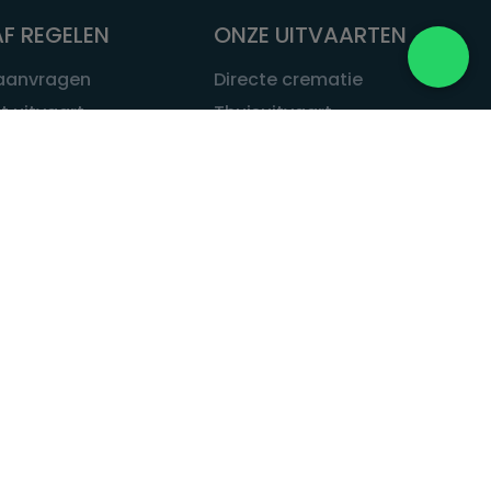
F REGELEN
ONZE UITVAARTEN
 aanvragen
Directe crematie
t uitvaart
Thuisuitvaart
 een uitvaart
Complete uitvaart
bij leven
Exclusieve uitvaart
tvaarten
Begrafenissen
Natuurbegrafenis
ITVAART.NL
Alle uitvaarten
tvaart.nl
t
 Uitvaart.nl
estatuut
rken