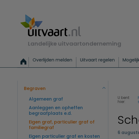
Landelijke uitvaartonderneming
Overlijden melden
Uitvaart regelen
Mogelij
Meld een overlijden
Alles over een uitvaart regelen
Uitvaartmogelijkheden
Uitvaart regelen bij leven
Alle onderwerpen
Wat kost een uitvaart?
Directe hulp bij overlijden
Keuzehulp
Uitvaart laten regelen
Checklist uitvaart 
Directe crem
Vraag
C
Exclusieve uitvaart
Begrafenis Basis
Begrafenis 
Begraven
U bent
Algemeen graf
hier:
Aanleggen en opheffen
begraafplaats e.d.
Sch
Eigen graf, particulier graf of
familiegraf
6 august
Eigen particulier graf en kosten