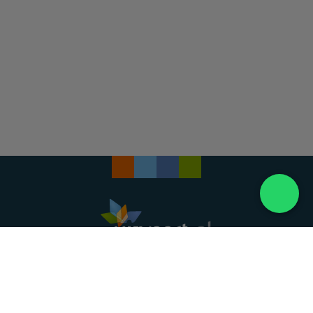
Landelijke uitvaartonderneming. Al meer dan 20
jaar uw vertrouwde partner voor een waardig
afscheid.