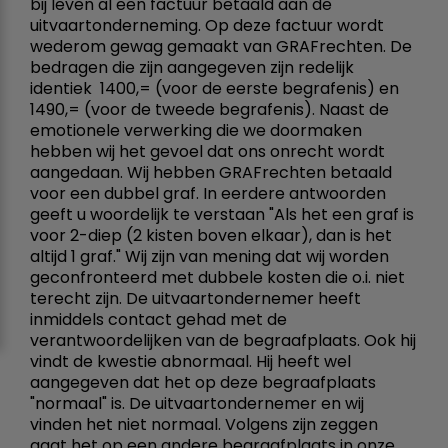
bij leven al een factuur betaald aan de
uitvaartonderneming. Op deze factuur wordt
wederom gewag gemaakt van GRAFrechten. De
bedragen die zijn aangegeven zijn redelijk
identiek  1400,= (voor de eerste begrafenis) en 
1490,= (voor de tweede begrafenis). Naast de
emotionele verwerking die we doormaken
hebben wij het gevoel dat ons onrecht wordt
aangedaan. Wij hebben GRAFrechten betaald
voor een dubbel graf. In eerdere antwoorden
geeft u woordelijk te verstaan "Als het een graf is
voor 2-diep (2 kisten boven elkaar), dan is het
altijd 1 graf." Wij zijn van mening dat wij worden
geconfronteerd met dubbele kosten die o.i. niet
terecht zijn. De uitvaartondernemer heeft
inmiddels contact gehad met de
verantwoordelijken van de begraafplaats. Ook hij
vindt de kwestie abnormaal. Hij heeft wel
aangegeven dat het op deze begraafplaats
"normaal" is. De uitvaartondernemer en wij
vinden het niet normaal. Volgens zijn zeggen
gaat het op een andere begraafplaats in onze