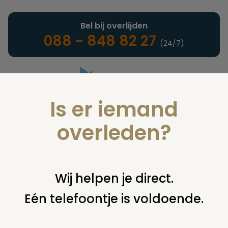
Bel bij overlijden
088 - 848 82 27
(24/7)
Is er iemand
Landelijke uitvaartonderneming
overleden?
Juridisch
Wij helpen je direct.
Eén telefoontje is voldoende.
U bent hier:
home
juridisch
begraven
eigen graf, particulier
graf of familiegraf
grafrechten dubbel betaald?