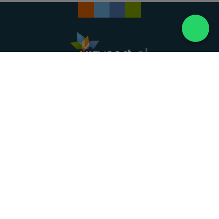
Landelijke uitvaartonderneming. Al meer dan 20
jaar uw vertrouwde partner voor een waardig
afscheid.
088 - 848 82 27
24/7 bereikbaar, dag en nacht
DIRECT HULP
Overlijden melden