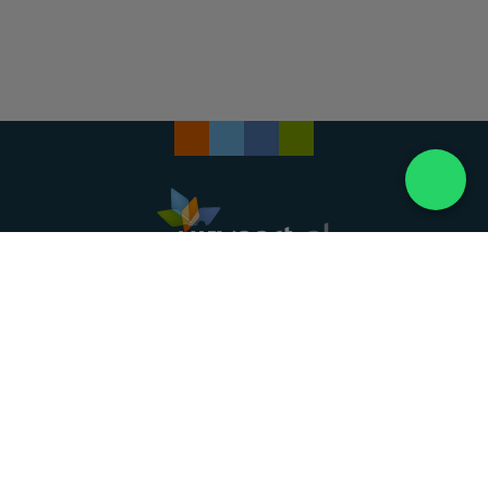
Landelijke uitvaartonderneming. Al meer dan 20
jaar uw vertrouwde partner voor een waardig
afscheid.
088 - 848 82 27
24/7 bereikbaar, dag en nacht