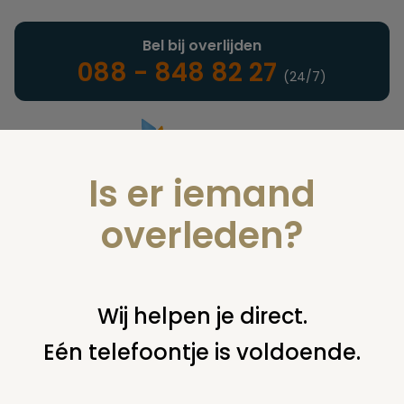
Bel bij overlijden
088 - 848 82 27
(24/7)
Is er iemand
Landelijke uitvaartonderneming
overleden?
Juridisch
Wij helpen je direct.
Eén telefoontje is voldoende.
U bent hier:
home
juridisch
overige
erfenis / erfrecht
naaste familie inlichten in geval van testament