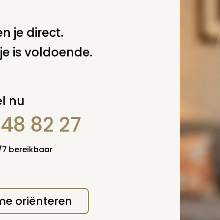
.M. van der Putten
n je direct.
 deze pagina
je is voldoende.
Spel
zelf een vraag
l nu
848 82 27
4/7 bereikbaar
 me oriënteren