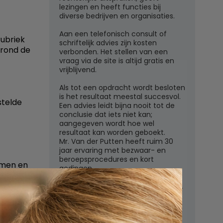
lezingen en heeft functies bij
diverse bedrijven en organisaties.
Aan een telefonisch consult of
rubriek
schriftelijk advies zijn kosten
 rond de
verbonden. Het stellen van een
vraag via de site is altijd gratis en
vrijblijvend.
Als tot een opdracht wordt besloten
is het resultaat meestal succesvol.
stelde
Een advies leidt bijna nooit tot de
conclusie dat iets niet kan;
aangegeven wordt hoe wel
resultaat kan worden geboekt.
Mr. Van der Putten heeft ruim 30
jaar ervaring met bezwaar- en
beroepsprocedures en kort
omen en
gedingen.
moet
 door de
Juridisch adviesbureau mr. W.G.H.M.
van der Putten c.s.
Zutphensestraatweg 7
6881 WN Velp (Gld)