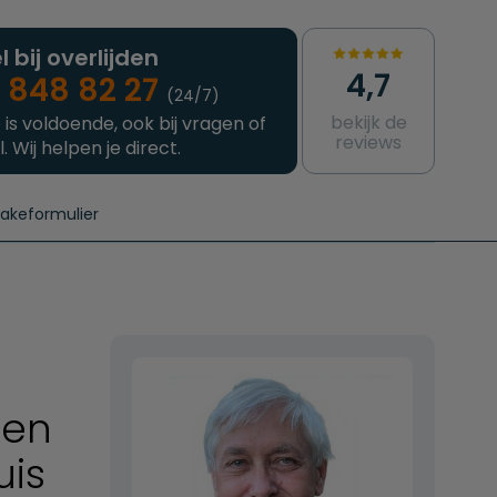
l bij overlijden
4,7
 848 82 27
(24/7)
bekijk de
 is voldoende, ook bij vragen of
reviews
l. Wij helpen je direct.
takeformulier
aanvragen
e crematie
Intakeformulier
Complete uitvaart
Contact
urzame uitvaart
Prijzen crematoria
len
uis