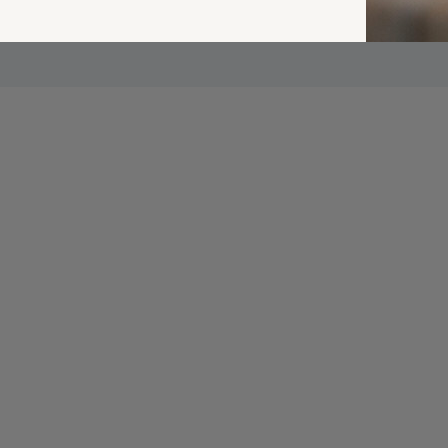
erplicht, maar
Verzende
 niet gepubliceerd.