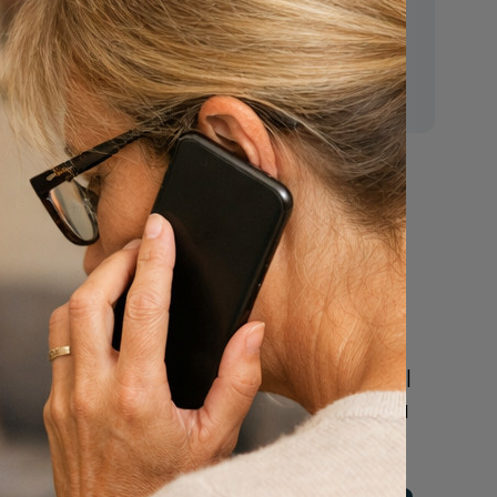
E-mail:
mr.vanderputten@gmail.com
regels
Nu
een uitvaart
regelen
Beschrijf uw wensen
online of bel ons geheel
vrijblijvend voor hulp na
een overlijden.