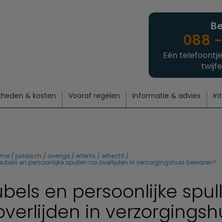
Be
088 -
Eén telefoontje
twijfe
kheden & kosten
Vooraf regelen
Informatie & advies
In
regelen
atie
 onze experts
hecklist uitvaart regelen
Waarom een uitvaart regelen?
Een laatste groet
Crematie regelen
Bedrijvengids
Intakeformulier
Thuisuitvaart crematie
Begrafenis regelen
Nieuws
Wensen vastleggen
Agenda
Offerte 
Intiem
Uitgebreid
Begrafenis Compleet
Natuurbegrafenis
Du
ome
juridisch
overige
erfenis / erfrecht
ubels en persoonlijke spullen na overlijden in verzorgingshuis bewaren?
bels en persoonlijke spul
overlijden in verzorgingsh