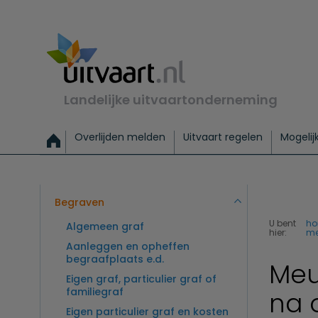
Landelijke uitvaartonderneming
Overlijden melden
Uitvaart regelen
Mogelij
Meld een overlijden
Alles over een uitvaart regelen
Uitvaartmogelijkheden
Uitvaart regelen bij leven
Alle onderwerpen
Wat kost een uitvaart?
Directe hulp bij overlijden
Keuzehulp
Uitvaart laten regelen
Checklist uitvaart 
Directe crem
Vraag
C
Exclusieve uitvaart
Begrafenis Basis
Begrafenis 
Begraven
U bent
h
Algemeen graf
hier:
me
Aanleggen en opheffen
begraafplaats e.d.
Meu
Eigen graf, particulier graf of
familiegraf
na 
Eigen particulier graf en kosten