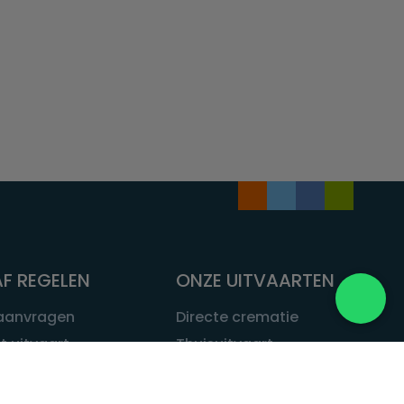
F REGELEN
ONZE UITVAARTEN
 aanvragen
Directe crematie
t uitvaart
Thuisuitvaart
 een uitvaart
Complete uitvaart
bij leven
Exclusieve uitvaart