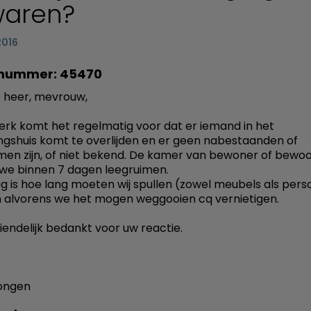
aren?
2016
nummer: 45470
 heer, mevrouw,
werk komt het regelmatig voor dat er iemand in het
ngshuis komt te overlijden en er geen nabestaanden of
en zijn, of niet bekend. De kamer van bewoner of bewo
we binnen 7 dagen leegruimen.
ag is hoe lang moeten wij spullen (zowel meubels als perso
alvorens we het mogen weggooien cq vernietigen.
riendelijk bedankt voor uw reactie.
Dongen