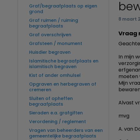
bew
Graf/begraafplaats op eigen
grond
8 maart 
Graf ruimen / ruiming
begraafplaats
Vraag 
Graf overschrijven
Geachte
Grafsteen / monument
Huisdier begraven
In mijn 
Islamitische begraafplaats en
verzorgi
islamitisch begraven
erfgenam
Kist of ander omhulsel
moeten 
Mijn vra
Opgraven en herbegraven of
bewaren 
cremeren
Sluiten of opheffen
Alvast v
begraafplaats
Sieraden e.a. grafgiften
mvg
Verordening / reglement
A. van 
Vragen van beheerders van een
gemeentelijke begraafplaats