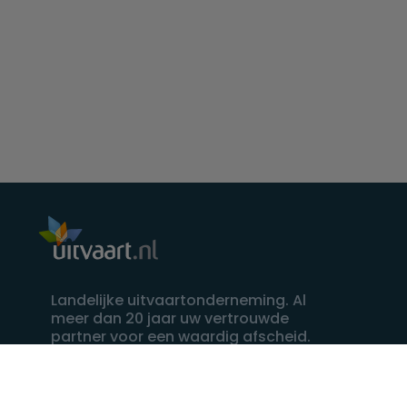
Landelijke uitvaartonderneming. Al
meer dan 20 jaar uw vertrouwde
partner voor een waardig afscheid.
088 - 848 82 27
24/7 bereikbaar, dag en nacht