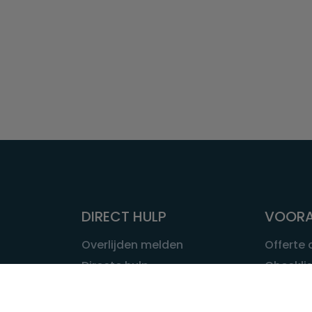
DIRECT HULP
VOORA
Overlijden melden
Offerte
Directe hulp
Checklis
Intakeformulier
Wat kost
Eerste 24 uur
Uitvaart 