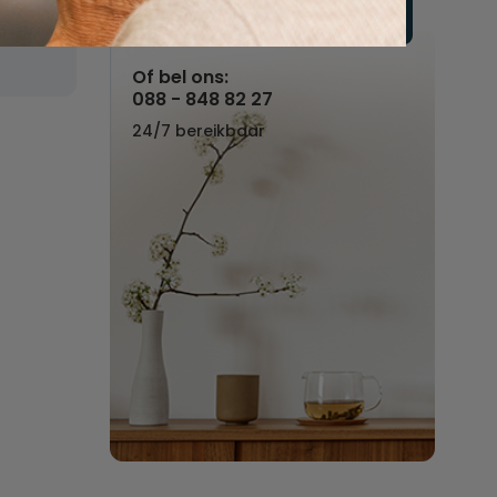
Vul hier uw wensen in
n
Of bel ons:
088 - 848 82 27
24/7 bereikbaar