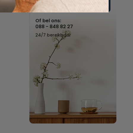
Vul hier uw wensen in
Of bel ons:
088 - 848 82 27
24/7 bereikbaar