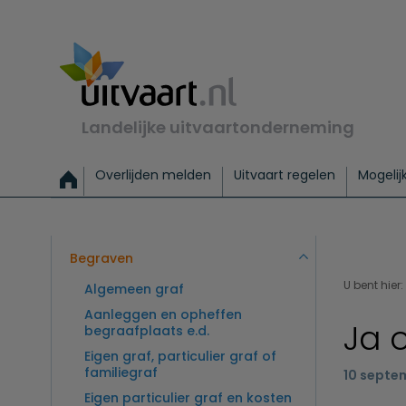
Landelijke uitvaartonderneming
Overlijden melden
Uitvaart regelen
Mogelij
Meld een overlijden
Alles over een uitvaart regelen
Uitvaartmogelijkheden
Uitvaart regelen bij leven
Alle onderwerpen
Wat kost een uitvaart?
Directe hulp bij overlijden
Keuzehulp
Uitvaart laten regelen
Checklist uitvaart 
Directe crem
Vraag
C
Exclusieve uitvaart
Begrafenis Basis
Begrafenis 
Begraven
U bent hier:
Algemeen graf
Aanleggen en opheffen
Ja 
begraafplaats e.d.
Eigen graf, particulier graf of
familiegraf
10 septe
Eigen particulier graf en kosten