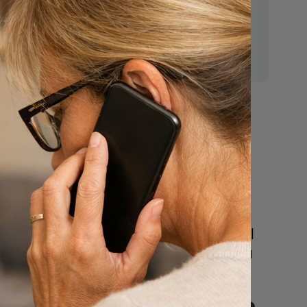
E-mail:
mr.vanderputten@gmail.com
Nu
een uitvaart
n
regelen
Beschrijf uw wensen
online of bel ons geheel
vrijblijvend voor hulp na
een overlijden.