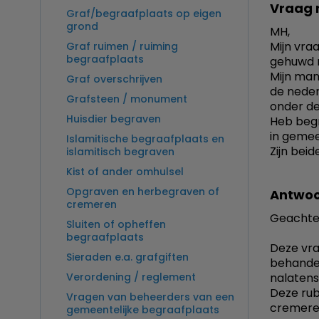
Vraag 
Graf/begraafplaats op eigen
grond
MH,
Mijn vra
Graf ruimen / ruiming
begraafplaats
gehuwd 
Mijn man
Graf overschrijven
de neder
Grafsteen / monument
onder de
Huisdier begraven
Heb begr
in geme
Islamitische begraafplaats en
Zijn bei
islamitisch begraven
Kist of ander omhulsel
Opgraven en herbegraven of
Antwoo
cremeren
Geachte
Sluiten of opheffen
begraafplaats
Deze vra
Sieraden e.a. grafgiften
behandel
Verordening / reglement
nalatens
Deze rub
Vragen van beheerders van een
cremeren.
gemeentelijke begraafplaats