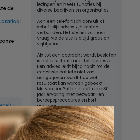
lezingen en heeft functies bij
stelde
diverse bedrijven en organisaties.
Notarieel
Aan een telefonisch consult of
schriftelijk advies zijn kosten
verbonden. Het stellen van een
vraag via de site is altijd gratis en
paanse
vrijblijvend.
Als tot een opdracht wordt besloten
is het resultaat meestal succesvol.
Een advies leidt bijna nooit tot de
conclusie dat iets niet kan;
aangegeven wordt hoe wel
resultaat kan worden geboekt.
Mr. Van der Putten heeft ruim 30
jaar ervaring met bezwaar- en
beroepsprocedures en kort
regels
gedingen.
Juridisch adviesbureau mr. W.G.H.M.
van der Putten c.s.
Zutphensestraatweg 7
6881 WN Velp (Gld)