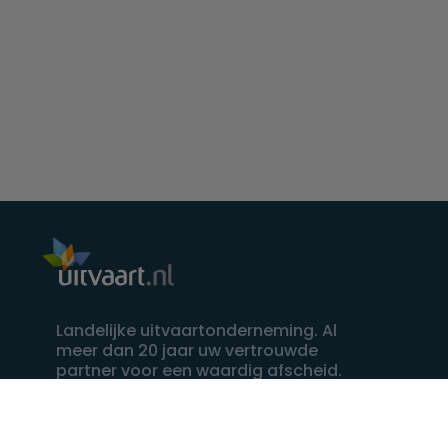
Landelijke uitvaartonderneming. Al
meer dan 20 jaar uw vertrouwde
partner voor een waardig afscheid.
088 - 848 82 27
24/7 bereikbaar, dag en nacht