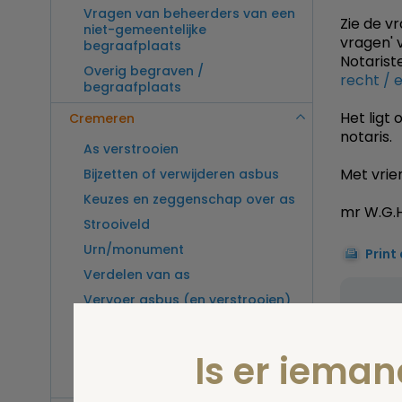
Vragen van beheerders van een
Zie de v
niet-gemeentelijke
vragen' 
begraafplaats
Notarist
Overig begraven /
recht / 
begraafplaats
Het ligt
Cremeren
notaris.
As verstrooien
Met vrien
Bijzetten of verwijderen asbus
Keuzes en zeggenschap over as
mr W.G.H
Strooiveld
Urn/monument
Print
Verdelen van as
Vervoer asbus (en verstrooien)
Stel 
buitenland
Vragen van beheerders van een
Is er iema
crematorium
Overig cremeren