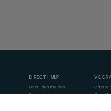
DIRECT HULP
VOORA
Overlijden melden
Offerte
Directe hulp
Checklis
Intakeformulier
Wat kost
Eerste 24 uur
Uitvaart 