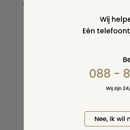
Overige
Balsemen en thanatopraxie
Wij helpe
Belastingen
Eén telefoont
Buitenland
Erfenis / erfrecht
Euthanasie
Kinderen / baby
Be
Koninklijk Huis
Wel v
wordt
088 - 
Kosten uitvaart
Lijkschouwing
Milieu
Wij zijn 2
Mortuarium / rouwcentrum
Natuurlijke en niet-natuurlijke
dood
Opbaren
Nee, ik wil
Orgaandonatie