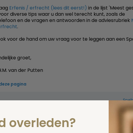
raag
Erfenis / erfrecht (lees dit eerst!)
in de lijst 'Meest ge
voor diverse tips waar u dan wel terecht kunt, zoals de
elefoon en de vragen en antwoorden in de adviesrubriek
erfrecht
.
 ook voor de hand om uw vraag voor te leggen aan een S
delijke groet,
.M. van der Putten
 deze pagina
Spel
zelf een vraag
nd overleden?