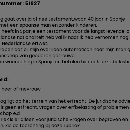
nummer: 51927
ag gaat over ja of nee testament,woon 40 jaar in Spanje
met een spaanse man en zonder kinderen.
 heeft in Spanje een testament voor de langst levende ,
landse nationaliteit heb val ik naar ik heb vernomen nog
 Nederlandse erfwet.
epen dat bij mijn overlijden automatisch naar mijn man ga
enschap van goederen getrouwd .
den woonachtig in Spanje en betalen hier ook onze belasti
rd:
 heer of mevrouw,
ag ligt op het terrein van het erfrecht. De juridische advi
t geen erfrecht, vragen over erfbelasting of problemen
chap e.d.
riek is er alleen voor juridische vragen over begraven en
 Zie de toelichting bij deze rubriek.