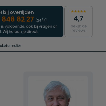
l bij overlijden
4,7
 848 82 27
(24/7)
bekijk de
 is voldoende, ook bij vragen of
reviews
l. Wij helpen je direct.
takeformulier
aanvragen
e crematie
Intakeformulier
Complete uitvaart
Contact
urzame uitvaart
Prijzen crematoria