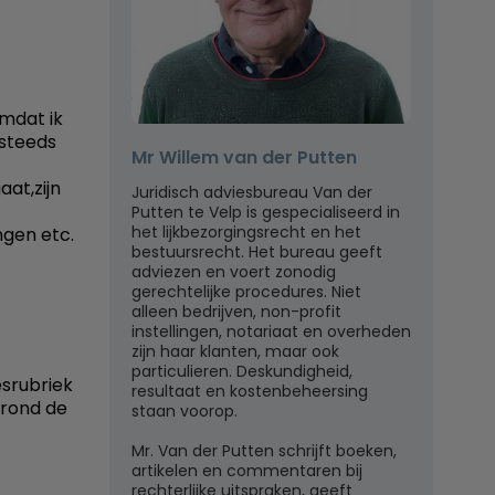
omdat ik
 steeds
Mr Willem van der Putten
at,zijn
Juridisch adviesbureau Van der
Putten te Velp is gespecialiseerd in
het lijkbezorgingsrecht en het
ngen etc.
bestuursrecht. Het bureau geeft
adviezen en voert zonodig
gerechtelijke procedures. Niet
alleen bedrijven, non-profit
instellingen, notariaat en overheden
zijn haar klanten, maar ook
particulieren. Deskundigheid,
esrubriek
resultaat en kostenbeheersing
 rond de
staan voorop.
Mr. Van der Putten schrijft boeken,
artikelen en commentaren bij
rechterlijke uitspraken, geeft