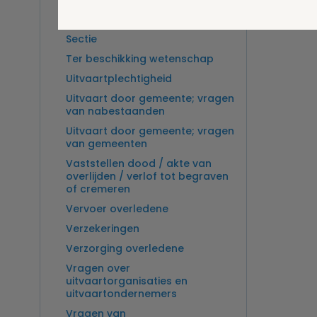
Overlijden op zee en
zeebegrafenis
Sectie
Ter beschikking wetenschap
Uitvaartplechtigheid
Uitvaart door gemeente; vragen
van nabestaanden
Uitvaart door gemeente; vragen
van gemeenten
Vaststellen dood / akte van
overlijden / verlof tot begraven
of cremeren
Vervoer overledene
Verzekeringen
Verzorging overledene
Vragen over
uitvaartorganisaties en
uitvaartondernemers
Vragen van