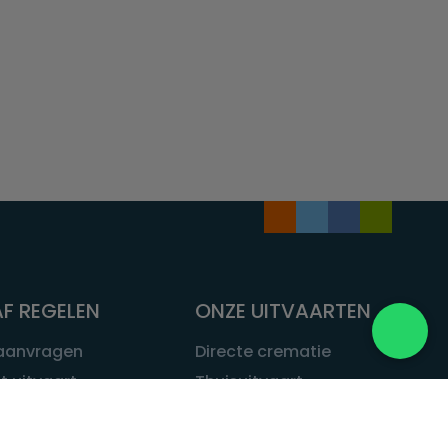
F REGELEN
ONZE UITVAARTEN
 aanvragen
Directe crematie
t uitvaart
Thuisuitvaart
 een uitvaart
Complete uitvaart
bij leven
Exclusieve uitvaart