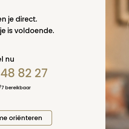
n je direct.
je is voldoende.
l nu
erplicht, maar
Verzende
 niet gepubliceerd.
848 82 27
4/7 bereikbaar
 me oriënteren