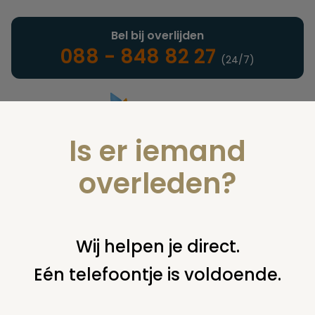
Bel bij overlijden
088 - 848 82 27
(24/7)
Is er iemand
Landelijke uitvaartonderneming
overleden?
Juridisch
Wij helpen je direct.
Eén telefoontje is voldoende.
U bent hier:
home
juridisch
begraven
grafsteen /
monument
graf is aan het verzakken