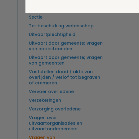
Overlijden op zee en
zeebegrafenis
Sectie
Ter beschikking wetenschap
Uitvaartplechtigheid
Uitvaart door gemeente; vragen
van nabestaanden
Uitvaart door gemeente; vragen
van gemeenten
Vaststellen dood / akte van
overlijden / verlof tot begraven
of cremeren
Vervoer overledene
Verzekeringen
Verzorging overledene
Vragen over
uitvaartorganisaties en
uitvaartondernemers
Vragen van