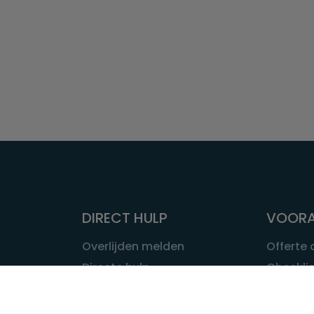
DIRECT HULP
VOORA
Overlijden melden
Offerte
Directe hulp
Checklis
Intakeformulier
Wat kost
Eerste 24 uur
Uitvaart 