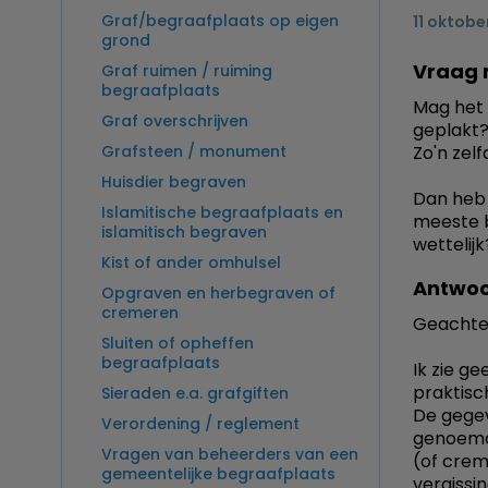
Graf/begraafplaats op eigen
11 oktobe
grond
Vraag 
Graf ruimen / ruiming
begraafplaats
Mag het 
Graf overschrijven
geplakt
Grafsteen / monument
Zo'n zelf
Huisdier begraven
Dan heb 
Islamitische begraafplaats en
meeste b
islamitisch begraven
wettelijk
Kist of ander omhulsel
Antwoo
Opgraven en herbegraven of
cremeren
Geachte
Sluiten of opheffen
begraafplaats
Ik zie ge
praktisc
Sieraden e.a. grafgiften
De gegev
Verordening / reglement
genoemde
Vragen van beheerders van een
(of crem
gemeentelijke begraafplaats
vergissi