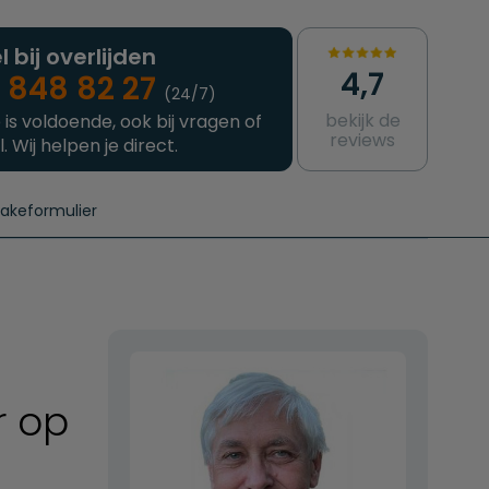
l bij overlijden
4,7
 848 82 27
(24/7)
bekijk de
 is voldoende, ook bij vragen of
reviews
l. Wij helpen je direct.
takeformulier
aanvragen
e crematie
Intakeformulier
Complete uitvaart
Contact
urzame uitvaart
Prijzen crematoria
r op