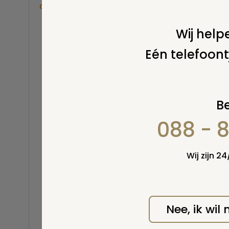
Overige
Balsemen en thanatopraxie
Wij helpe
Belastingen
Eén telefoont
Buitenland
Erfenis / erfrecht
Euthanasie
Kinderen / baby
Wel v
Be
wordt
Koninklijk Huis
088 - 
Kosten uitvaart
Lijkschouwing
Milieu
Wij zijn 2
Mortuarium / rouwcentrum
Natuurlijke en niet-natuurlijke
dood
Opbaren
Nee, ik wil
Orgaandonatie