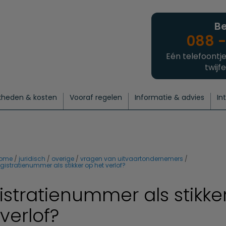
Be
088 -
Eén telefoontje
twijfe
kheden & kosten
Vooraf regelen
Informatie & advies
In
regelen
atie
 onze experts
hecklist uitvaart regelen
Waarom een uitvaart regelen?
Een laatste groet
Crematie regelen
Bedrijvengids
Intakeformulier
Thuisuitvaart crematie
Begrafenis regelen
Nieuws
Wensen vastleggen
Agenda
Offerte 
Intiem
Uitgebreid
Begrafenis Compleet
Natuurbegrafenis
Du
ome
juridisch
overige
vragen van uitvaartondernemers
egistratienummer als stikker op het verlof?
istratienummer als stikke
verlof?