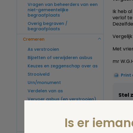
Vragen van beheerders van een
niet-gemeentelijke
Ik heb a
begraafplaats
verlof te
Overig begraven /
Dezelfde
begraafplaats
Vergelijk
Cremeren
Met vrien
As verstrooien
Bijzetten of verwijderen asbus
mr W.G.H
Keuzes en zeggenschap over as
Strooiveld
Print
Urn/monument
Verdelen van as
Stel 
Vervoer asbus (en verstrooien)
buitenland
Vragen van beheerders van een
Is er iema
crematorium
Overig cremeren