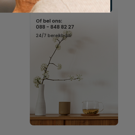
Vul hier uw wensen in
Of bel ons:
088 - 848 82 27
24/7 bereikbaar