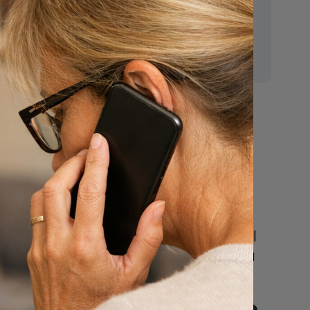
E-mail:
mr.vanderputten@gmail.com
Nu
n
een uitvaart
regelen
Beschrijf uw wensen
online of bel ons geheel
vrijblijvend voor hulp na
een overlijden.