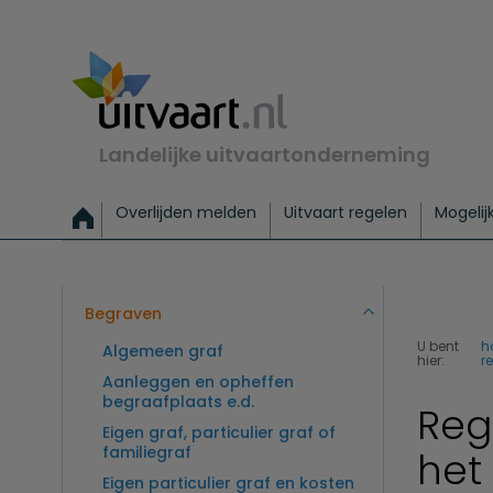
Landelijke uitvaartonderneming
Overlijden melden
Uitvaart regelen
Mogelij
Meld een overlijden
Alles over een uitvaart regelen
Uitvaartmogelijkheden
Uitvaart regelen bij leven
Alle onderwerpen
Wat kost een uitvaart?
Directe hulp bij overlijden
Keuzehulp
Uitvaart laten regelen
Checklist uitvaart 
Directe crem
Vraag
C
Exclusieve uitvaart
Begrafenis Basis
Begrafenis 
Begraven
U bent
h
Algemeen graf
hier:
r
Aanleggen en opheffen
begraafplaats e.d.
Reg
Eigen graf, particulier graf of
familiegraf
het 
Eigen particulier graf en kosten