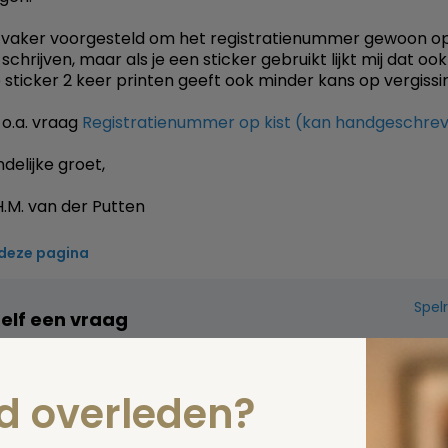
l vaker voorgesteld om het registratienummer gewoon o
 schrijven, maar als je een sticker gebruikt lijkt mij dat oo
 sticker 2 keer printen geeft ook minder kans op vergissi
 o.a. vraag
Registratienummer op kist (kan handgeschre
delijke groet,
.M. van der Putten
 deze pagina
Spel
zelf een vraag
nd overleden?