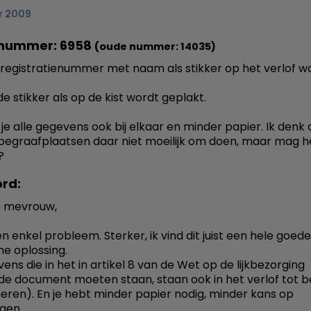
r 2009
nummer: 6958
(oude nummer: 14035)
registratienummer met naam als stikker op het verlof 
?
de stikker als op de kist wordt geplakt.
je alle gegevens ook bij elkaar en minder papier. Ik denk 
egraafplaatsen daar niet moeilijk om doen, maar mag h
?
rd:
 mevrouw,
en enkel probleem. Sterker, ik vind dit juist een hele goede
he oplossing.
ens die in het in artikel 8 van de Wet op de lijkbezorging
 document moeten staan, staan ook in het verlof tot 
eren). En je hebt minder papier nodig, minder kans op
ngen.