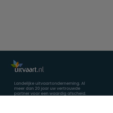
Landelijke uitvaartonderneming. Al
meer dan 20 jaar uw vertrouwde
partner voor een waardig afscheid.
088 - 848 82 27
24/7 bereikbaar, dag en nacht