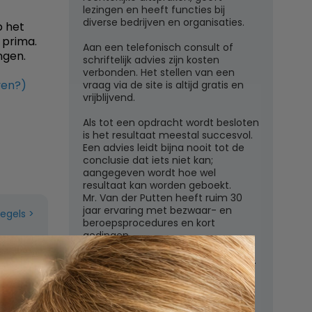
lezingen en heeft functies bij
diverse bedrijven en organisaties.
p het
k prima.
Aan een telefonisch consult of
ngen.
schriftelijk advies zijn kosten
verbonden. Het stellen van een
ven?)
vraag via de site is altijd gratis en
vrijblijvend.
Als tot een opdracht wordt besloten
is het resultaat meestal succesvol.
Een advies leidt bijna nooit tot de
conclusie dat iets niet kan;
aangegeven wordt hoe wel
resultaat kan worden geboekt.
Mr. Van der Putten heeft ruim 30
jaar ervaring met bezwaar- en
regels
beroepsprocedures en kort
gedingen.
Juridisch adviesbureau mr. W.G.H.M.
van der Putten c.s.
Zutphensestraatweg 7
6881 WN Velp (Gld)