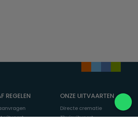
F REGELEN
ONZE UITVAARTEN
 aanvragen
Directe crematie
t uitvaart
Thuisuitvaart
 een uitvaart
Complete uitvaart
bij leven
Exclusieve uitvaart