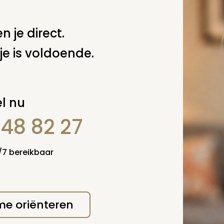
n je direct.
je is voldoende.
erplicht, maar
Verzende
l nu
 niet gepubliceerd.
848 82 27
4/7 bereikbaar
 me oriënteren