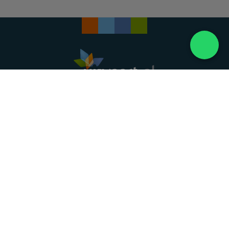
Landelijke uitvaartonderneming. Al meer dan 20
jaar uw vertrouwde partner voor een waardig
afscheid.
088 - 848 82 27
24/7 bereikbaar, dag en nacht
DIRECT HULP