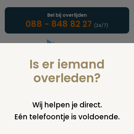
Bel bij overlijden
088 - 848 82 27
(24/7)
Is er iemand
Landelijke uitvaartonderneming
overleden?
Juridisch
Wij helpen je direct.
Eén telefoontje is voldoende.
U bent hier:
home
juridisch
overige
uitvaart door
gemeente; vragen van nabestaanden
lijkvinding/reactie 3917