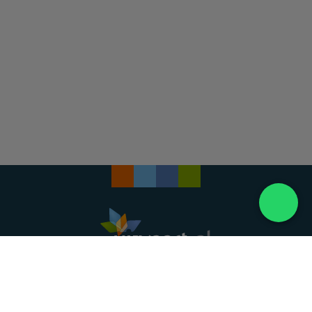
Landelijke uitvaartonderneming. Al meer dan 20
jaar uw vertrouwde partner voor een waardig
afscheid.