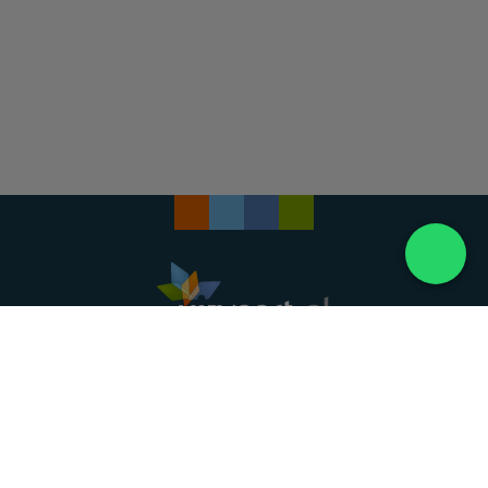
Landelijke uitvaartonderneming. Al meer dan 20
jaar uw vertrouwde partner voor een waardig
afscheid.
088 - 848 82 27