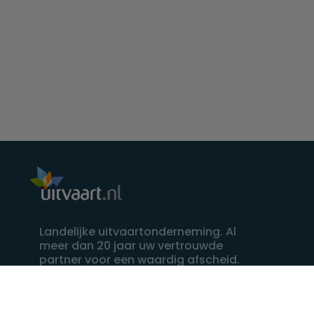
Landelijke uitvaartonderneming. Al
meer dan 20 jaar uw vertrouwde
partner voor een waardig afscheid.
088 - 848 82 27
24/7 bereikbaar, dag en nacht