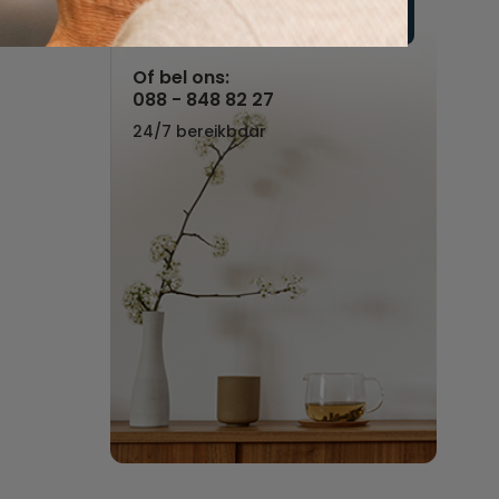
Vul hier uw wensen in
Of bel ons:
088 - 848 82 27
24/7 bereikbaar