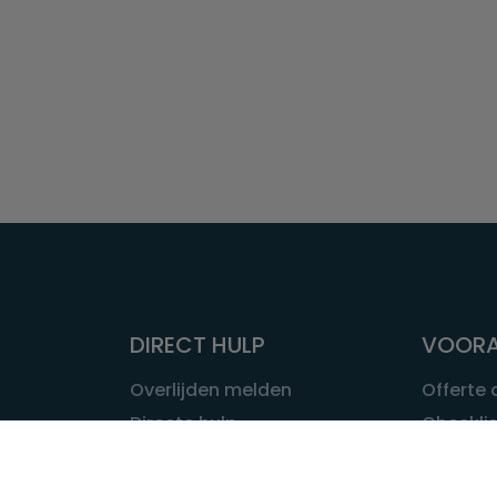
DIRECT HULP
VOORA
Overlijden melden
Offerte
Directe hulp
Checklis
Intakeformulier
Wat kost
Eerste 24 uur
Uitvaart 