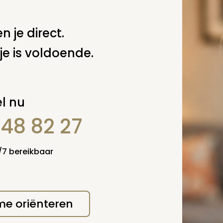
n je direct.
je is voldoende.
l nu
848 82 27
erplicht, maar
Verzende
 niet gepubliceerd.
4/7 bereikbaar
 me oriënteren