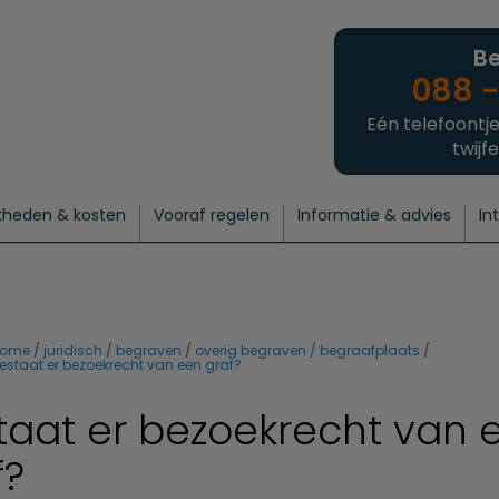
Be
088 -
Eén telefoontje
twijfe
kheden & kosten
Vooraf regelen
Informatie & advies
In
regelen
atie
 onze experts
hecklist uitvaart regelen
Waarom een uitvaart regelen?
Een laatste groet
Crematie regelen
Bedrijvengids
Intakeformulier
Thuisuitvaart crematie
Begrafenis regelen
Nieuws
Wensen vastleggen
Agenda
Offerte 
Intiem
Uitgebreid
Begrafenis Compleet
Natuurbegrafenis
Du
ome
juridisch
begraven
overig begraven / begraafplaats
estaat er bezoekrecht van een graf?
taat er bezoekrecht van 
f?