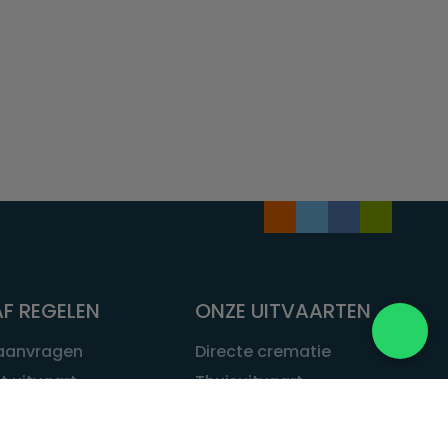
F REGELEN
ONZE UITVAARTEN
 aanvragen
Directe crematie
t uitvaart
Thuisuitvaart
 een uitvaart
Complete uitvaart
bij leven
Exclusieve uitvaart