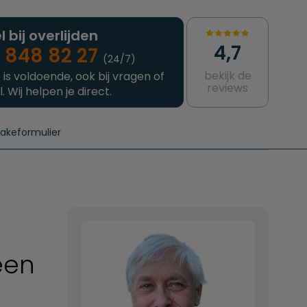
l bij overlijden
4,7
 848 82 27
(24/7)
bekijk de
 is voldoende, ook bij vragen of
reviews
l. Wij helpen je direct.
takeformulier
aanvragen
e crematie
Intakeformulier
Complete uitvaart
Contact
urzame uitvaart
Prijzen crematoria
een