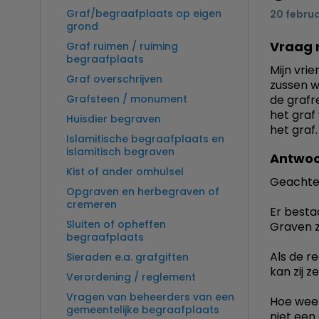
Graf/begraafplaats op eigen
20 februa
grond
Vraag 
Graf ruimen / ruiming
begraafplaats
Mijn vri
Graf overschrijven
zussen w
Grafsteen / monument
de grafr
het graf
Huisdier begraven
het graf
Islamitische begraafplaats en
islamitisch begraven
Antwoo
Kist of ander omhulsel
Geachte
Opgraven en herbegraven of
cremeren
Er besta
Sluiten of opheffen
Graven zi
begraafplaats
Als de r
Sieraden e.a. grafgiften
kan zij 
Verordening / reglement
Vragen van beheerders van een
Hoe weet
gemeentelijke begraafplaats
niet een