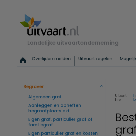
Landelijke uitvaartonderneming
Overlijden melden
Uitvaart regelen
Mogelij
Meld een overlijden
Alles over een uitvaart regelen
Uitvaartmogelijkheden
Uitvaart regelen bij leven
Alle onderwerpen
Wat kost een uitvaart?
Directe hulp bij overlijden
Keuzehulp
Uitvaart laten regelen
Checklist uitvaart 
Directe crem
Vraag
C
Exclusieve uitvaart
Begrafenis Basis
Begrafenis 
Begraven
U bent
h
Algemeen graf
hier:
b
Aanleggen en opheffen
begraafplaats e.d.
Bes
Eigen graf, particulier graf of
familiegraf
gra
Eigen particulier graf en kosten