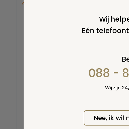
Overige
Balsemen en thanatopraxie
Wij helpe
Belastingen
Eén telefoont
Buitenland
Erfenis / erfrecht
Euthanasie
Kinderen / baby
Be
Koninklijk Huis
088 - 
Kosten uitvaart
Lijkschouwing
Wel v
wordt
Milieu
Wij zijn 2
Mortuarium / rouwcentrum
Natuurlijke en niet-natuurlijke
dood
Opbaren
Nee, ik wil
Orgaandonatie