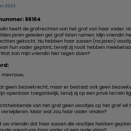
ri 2023
nummer: 66164
endin heeft de grafrechten van het graf van haar vader. H
ilden jaren geleden get graf laten ruimen. Mijn vriendin h
echten gekocht. Nu hebben haar zussen (na jaren) vioolt
 van hun vader geplant, terwijl zij nooit hebben meebetaa
. Wat kan mijn vriendin hier tegen doen?
rd:
 mevrouw,
at geen bezoekrecht, maar er bestaat ook geen bezoek
jn openbaar toegankelijk, tenzij zij op een privé terrein li
echthebbende van het graf geen viooltjes op het graf wil
ze verwijderen. Maar wat zou haar vader vinden?
 uw vriendin dat haar zussen die viooltjes hebben geplan
 oude vriend van haar vader of een oude vlam?