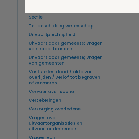
Overlijden op zee en
zeebegrafenis
Sectie
Ter beschikking wetenschap
Uitvaartplechtigheid
Uitvaart door gemeente; vragen
van nabestaanden
Uitvaart door gemeente; vragen
van gemeenten
Vaststellen dood / akte van
overlijden / verlof tot begraven
of cremeren
Vervoer overledene
Verzekeringen
Verzorging overledene
Vragen over
uitvaartorganisaties en
uitvaartondernemers
Vragen van