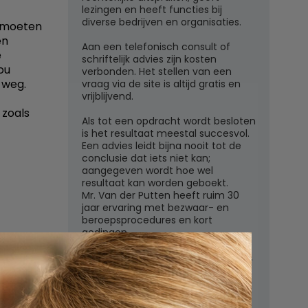
lezingen en heeft functies bij
diverse bedrijven en organisaties.
u moeten
en
Aan een telefonisch consult of
e
schriftelijk advies zijn kosten
zou
verbonden. Het stellen van een
e weg.
vraag via de site is altijd gratis en
vrijblijvend.
, zoals
Als tot een opdracht wordt besloten
is het resultaat meestal succesvol.
Een advies leidt bijna nooit tot de
conclusie dat iets niet kan;
aangegeven wordt hoe wel
resultaat kan worden geboekt.
Mr. Van der Putten heeft ruim 30
jaar ervaring met bezwaar- en
beroepsprocedures en kort
gedingen.
Juridisch adviesbureau mr. W.G.H.M.
regels
van der Putten c.s.
Zutphensestraatweg 7
6881 WN Velp (Gld)