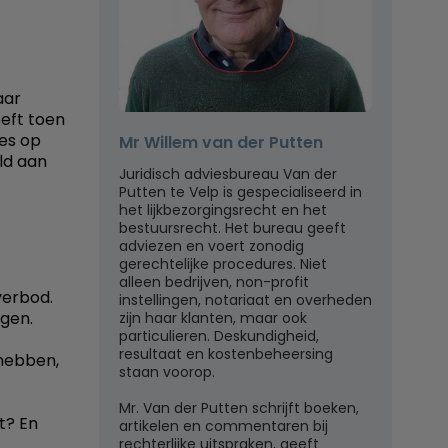
aar
eeft toen
jes op
Mr Willem van der Putten
ld aan
Juridisch adviesbureau Van der
Putten te Velp is gespecialiseerd in
het lijkbezorgingsrecht en het
bestuursrecht. Het bureau geeft
adviezen en voert zonodig
gerechtelijke procedures. Niet
alleen bedrijven, non-profit
verbod.
instellingen, notariaat en overheden
ggen.
zijn haar klanten, maar ook
particulieren. Deskundigheid,
resultaat en kostenbeheersing
 hebben,
staan voorop.
Mr. Van der Putten schrijft boeken,
t? En
artikelen en commentaren bij
rechterlijke uitspraken, geeft