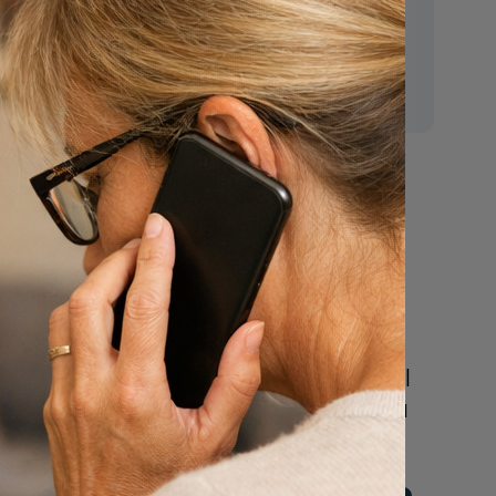
E-mail:
mr.vanderputten@gmail.com
Nu
een uitvaart
regelen
n
Beschrijf uw wensen
online of bel ons geheel
vrijblijvend voor hulp na
een overlijden.