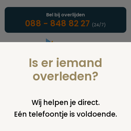
Bel bij overlijden
088 - 848 82 27
(24/7)
Is er iemand
Landelijke uitvaartonderneming
overleden?
Wensen vastleggen
Wij helpen je direct.
Eén telefoontje is voldoende.
U bent hier:
home
infotheek
alle onderwerpen
wensen
vastleggen
euthanasie