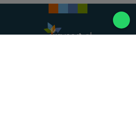
Landelijke uitvaartonderneming. Al meer dan 20
jaar uw vertrouwde partner voor een waardig
afscheid.
088 - 848 82 27
24/7 bereikbaar, dag en nacht
DIRECT HULP
Overlijden melden