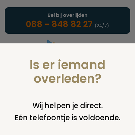
Bel bij overlijden
088 - 848 82 27
(24/7)
Is er iemand
Landelijke uitvaartonderneming
overleden?
Notarieel
Wij helpen je direct.
Eén telefoontje is voldoende.
U bent hier:
home
notarieel
maken testament, codicil,
volmacht
volmacht, bewind
machtiging over bankrekening