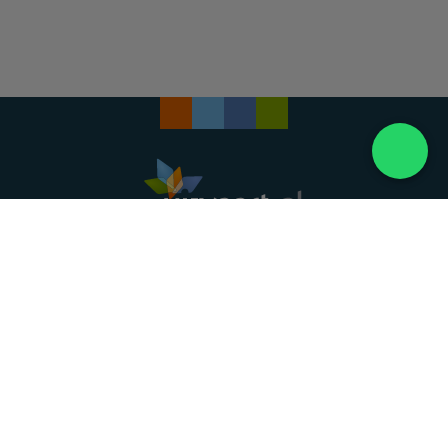
Landelijke uitvaartonderneming. Al meer dan 20
jaar uw vertrouwde partner voor een waardig
afscheid.
088 - 848 82 27
24/7 bereikbaar, dag en nacht