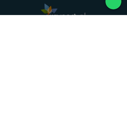
Landelijke uitvaartonderneming. Al meer dan 20
jaar uw vertrouwde partner voor een waardig
afscheid.
088 - 848 82 27
24/7 bereikbaar, dag en nacht
DIRECT HULP
Overlijden melden
Directe hulp
Intakeformulier