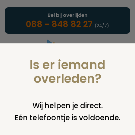
Bel bij overlijden
088 - 848 82 27
(24/7)
Is er iemand
Landelijke uitvaartonderneming
overleden?
Notarieel
Wij helpen je direct.
Eén telefoontje is voldoende.
U bent hier:
home
notarieel
maken testament, codicil,
volmacht
volmacht, bewind
bewindvoerder