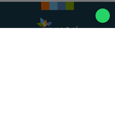
Landelijke uitvaartonderneming. Al meer dan 20
jaar uw vertrouwde partner voor een waardig
afscheid.
088 - 848 82 27
24/7 bereikbaar, dag en nacht
DIRECT HULP
Overlijden melden