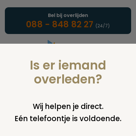
Bel bij overlijden
088 - 848 82 27
(24/7)
Is er iemand
Landelijke uitvaartonderneming
overleden?
Notarieel
Wij helpen je direct.
Eén telefoontje is voldoende.
U bent hier:
home
notarieel
maken testament, codicil,
volmacht
ongehuwden
erfenis en bijstand