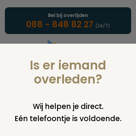
Bel bij overlijden
088 - 848 82 27
(24/7)
Is er iemand
Landelijke uitvaartonderneming
overleden?
Notarieel
Wij helpen je direct.
Eén telefoontje is voldoende.
U bent hier:
home
notarieel
maken testament, codicil,
volmacht
gehuwden
schenkingen aan stichtingen