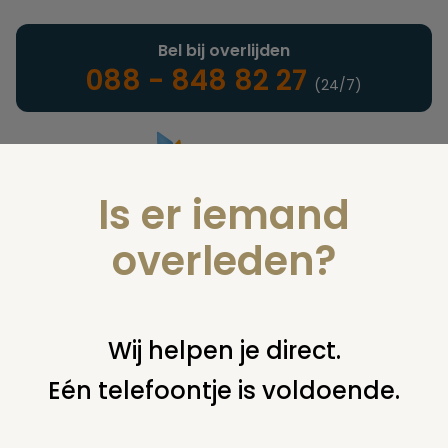
Bel bij overlijden
088 - 848 82 27
(24/7)
Is er iemand
Landelijke uitvaartonderneming
overleden?
Notarieel
Wij helpen je direct.
Eén telefoontje is voldoende.
U bent hier:
home
notarieel
afwikkeling nalatenschap
uitvaart
steen op graf