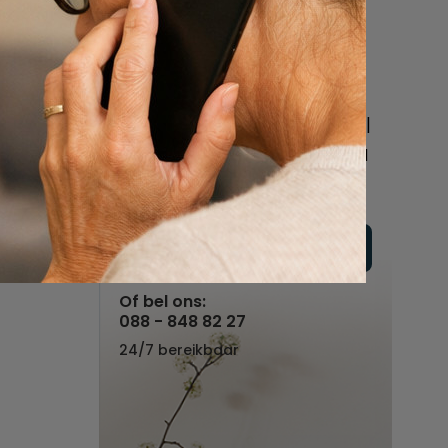
een uitvaart
regelen
Beschrijf uw wensen
online of bel ons geheel
vrijblijvend voor hulp na
een overlijden.
Vul hier uw wensen in
Of bel ons:
088 - 848 82 27
24/7 bereikbaar