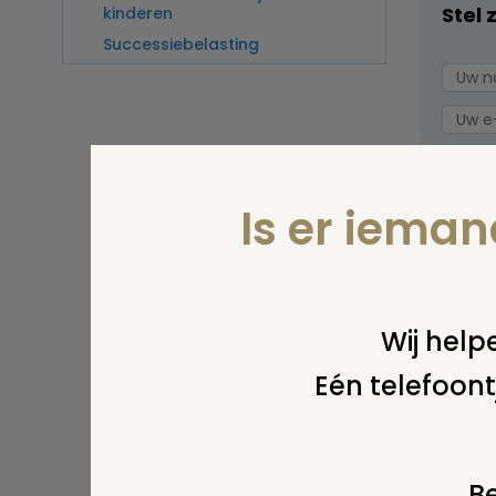
Stel 
kinderen
Successiebelasting
Is er iema
Wij helpe
Wel v
Eén telefoont
wordt
Be