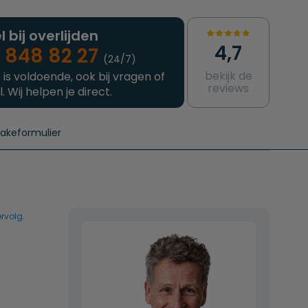
l bij overlijden
4,7
 848 82 27
(24/7)
bekijk de
 is voldoende, ook bij vragen of
reviews
l. Wij helpen je direct.
takeformulier
aanvragen
e crematie
Intakeformulier
Complete uitvaart
Contact
urzame uitvaart
Prijzen crematoria
rvolg.