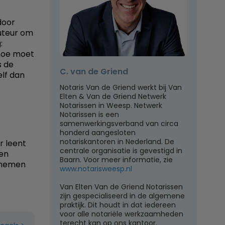
door
cuteur om
:
 hoe moet
s de
C. van de Griend
lf dan
Notaris Van de Griend werkt bij Van
Elten & Van de Griend Netwerk
Notarissen in Weesp. Netwerk
Notarissen is een
samenwerkingsverband van circa
honderd aangesloten
notariskantoren in Nederland. De
r leent
centrale organisatie is gevestigd in
een
Baarn. Voor meer informatie, zie
 nemen
www.notarisweesp.nl
Van Elten Van de Griend Notarissen
zijn gespecialiseerd in de algemene
praktijk. Dit houdt in dat iedereen
voor alle notariële werkzaamheden
terecht kan op ons kantoor.