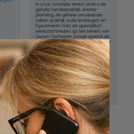
regels
In onze notariële winkel vindt u de
gehele familiepraktijk, estate-
planning, de gehele onroerende
zaken-praktijk zoals leveringen en
hypotheken met als specialiteit
werkzaamheden op het terrein van
(woon-)schepen (zowel varend als
liggend) en het ondernemingsrecht
met een zeer uitgebreid
dienstenpakket.
Een orienterend gesprek op het
kantoor te Weesp is kosteloos en
vrijblijvend. Aarzelt u dan ook niet
om hiervan gebruik te maken.
n
Nu