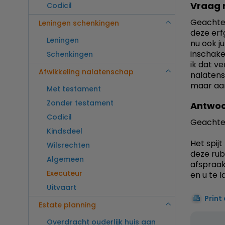
Vraag 
Codicil
Geachte 
Leningen schenkingen
deze erf
Leningen
nu ook j
inschake
Schenkingen
ik dat v
Afwikkeling nalatenschap
nalatens
maar aan
Met testament
Zonder testament
Antwoo
Codicil
Geachte
Kindsdeel
Het spij
Wilsrechten
deze rubr
Algemeen
afspraa
Executeur
en u te l
Uitvaart
Print
Estate planning
Overdracht ouderlijk huis aan