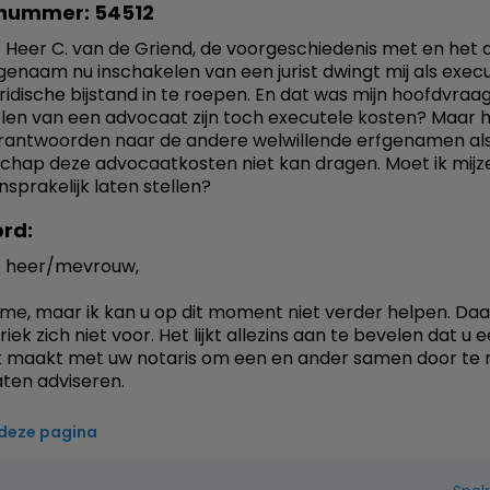
nummer: 54512
Heer C. van de Griend, de voorgeschiedenis met en het 
genaam nu inschakelen van een jurist dwingt mij als exe
uridische bijstand in te roepen. En dat was mijn hoofdvraag
len van een advocaat zijn toch executele kosten? Maar
erantwoorden naar de andere welwillende erfgenamen al
chap deze advocaatkosten niet kan dragen. Moet ik mijze
sprakelijk laten stellen?
rd:
 heer/mevrouw,
t me, maar ik kan u op dit moment niet verder helpen. Daa
iek zich niet voor. Het lijkt allezins aan te bevelen dat u 
k maakt met uw notaris om een en ander samen door te
aten adviseren.
 deze pagina