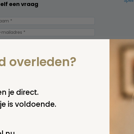
Spel
zelf een vraag
nd overleden?
n je direct.
erplicht, maar
Verzende
je is voldoende.
 niet gepubliceerd.
l nu