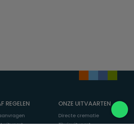
F REGELEN
ONZE UITVAARTEN
 aanvragen
Directe crematie
t uitvaart
Thuisuitvaart
 een uitvaart
Complete uitvaart