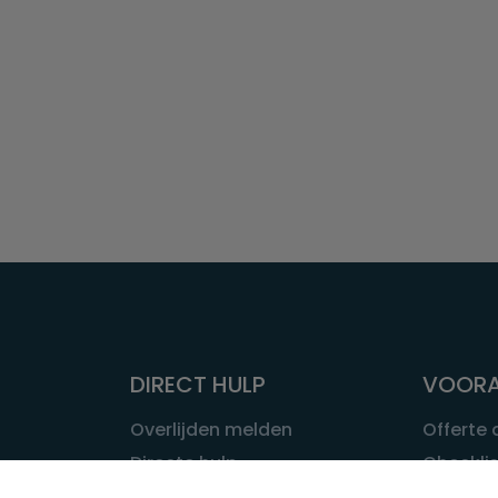
DIRECT HULP
VOORA
Overlijden melden
Offerte
Directe hulp
Checklis
Intakeformulier
Wat kost