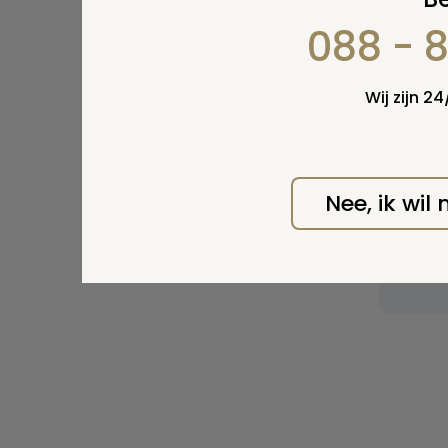
088 - 
Wij zijn 2
Nee, ik wil
Wel v
wordt