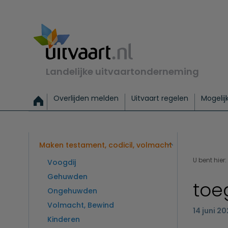
Landelijke uitvaartonderneming
Overlijden melden
Uitvaart regelen
Mogelij
Meld een overlijden
Alles over een uitvaart regelen
Uitvaartmogelijkheden
Uitvaart regelen bij leven
Alle onderwerpen
Wat kost een uitvaart?
Directe hulp bij overlijden
Keuzehulp
Uitvaart laten regelen
Checklist uitvaart 
Directe crem
Vraag
C
Exclusieve uitvaart
Begrafenis Basis
Begrafenis 
Maken testament, codicil, volmacht
U bent hier:
Voogdij
Gehuwden
toe
Ongehuwden
Volmacht, Bewind
14 juni 2
Kinderen