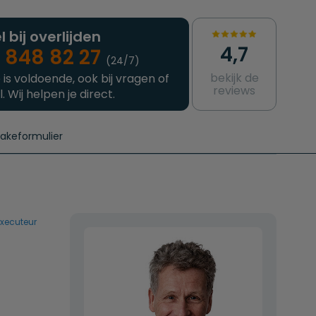
l bij overlijden
4,7
 848 82 27
(24/7)
bekijk de
 is voldoende, ook bij vragen of
reviews
l. Wij helpen je direct.
takeformulier
aanvragen
e crematie
Intakeformulier
Complete uitvaart
Contact
urzame uitvaart
Prijzen crematoria
xecuteur