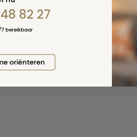
848 82 27
4/7 bereikbaar
 me oriënteren
erplicht, maar
Verzende
 niet gepubliceerd.