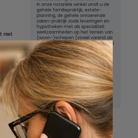
In onze notariële winkel vindt u de
gehele familiepraktijk, estate-
planning, de gehele onroerende
zaken-praktijk zoals leveringen en
hypotheken met als specialiteit
werkzaamheden op het terrein van
t niet
(woon-)schepen (zowel varend als
liggend) en het ondernemingsrecht
met een zeer uitgebreid
in dus
dienstenpakket.
Een orienterend gesprek op het
deren om
kantoor te Weesp is kosteloos en
e
vrijblijvend. Aarzelt u dan ook niet
om hiervan gebruik te maken.
regels
Nu