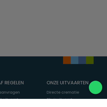
F REGELEN
ONZE UITVAARTEN
 aanvragen
Directe crematie
t uitvaart
Thuisuitvaart
 een uitvaart
Complete uitvaart