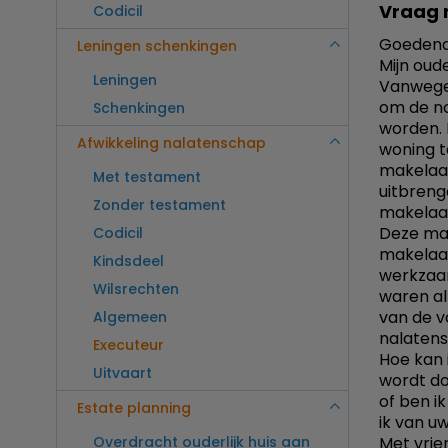
Vraag 
Codicil
Goedend
Leningen schenkingen
Mijn oud
Leningen
Vanwege
om de no
Schenkingen
worden. 
Afwikkeling nalatenschap
woning t
makelaar
Met testament
uitbreng
Zonder testament
makelaar
Deze mak
Codicil
makelaar
Kindsdeel
werkzaam
Wilsrechten
waren al
van de v
Algemeen
nalatens
Executeur
Hoe kan 
Uitvaart
wordt do
of ben i
Estate planning
ik van uw
Overdracht ouderlijk huis aan
Met vrien