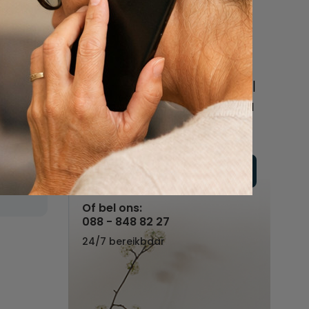
een uitvaart
regelen
Beschrijf uw wensen
online of bel ons geheel
vrijblijvend voor hulp na
een overlijden.
Vul hier uw wensen in
n
Of bel ons:
088 - 848 82 27
24/7 bereikbaar