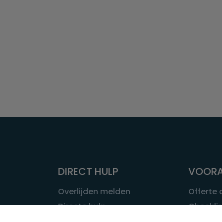
DIRECT HULP
VOORA
Overlijden melden
Offerte
Directe hulp
Checklis
Intakeformulier
Wat kost