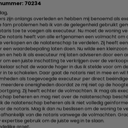
nummer: 70234
ag,
ers zijn onlangs overleden en hebben mij benoemd als ex
 fam problemen heb ik van de gelegenheid gebruikt ge
taris toe te voegen als executeur. Nu moet de woning v
De notaris heeft van alle erfgenamen een volmacht om 
e verkopen en de nalatenschap te verdelen. Zij heeft een
 een waardebepaling laten doen. Nu wilde een kleinzoo
en en heb ik als executeur mij laten adviseren door een 
 om een juiste inschatting te verkrijgen over de verkoo
elaar schat de waarde hoger in dus ik stelde voor om d
 in te schakelen. Daar gaat de notaris niet in mee en wil
heden als toegevoegde executeur per direct beëindigen
 meerdere onenigheden doordat ze mij niet op de hoogte
oortgang. Zij heeft echter de volmachten. Ik mag als exe
chap beheren en mag niet over de nalatenschap beschi
ik de nalatenschap beheren als ik niet volledig geïnform
or de notaris. Mag ik dan nu beslissen om de woning te 
k afhankelijk van die notaris vanwege de volmachten. Gr
 expertise gebruik om de juiste weg in te slaan.
delijke groet,