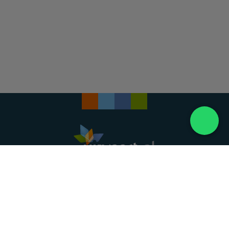
Landelijke uitvaartonderneming. Al meer dan 20
jaar uw vertrouwde partner voor een waardig
afscheid.
088 - 848 82 27