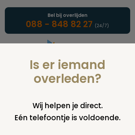
Bel bij overlijden
088 - 848 82 27
(24/7)
Is er iemand
Landelijke uitvaartonderneming
overleden?
Notarieel
Wij helpen je direct.
Eén telefoontje is voldoende.
U bent hier:
home
notarieel
afwikkeling nalatenschap
executeur
onkosten executeur