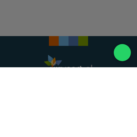
Landelijke uitvaartonderneming. Al meer dan 20
jaar uw vertrouwde partner voor een waardig
afscheid.
088 - 848 82 27
24/7 bereikbaar, dag en nacht