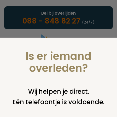
Bel bij overlijden
088 - 848 82 27
(24/7)
Is er iemand
Landelijke uitvaartonderneming
overleden?
Notarieel
Wij helpen je direct.
Eén telefoontje is voldoende.
U bent hier:
home
notarieel
afwikkeling nalatenschap
executeur
executeur en minderjarigheid