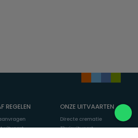
F REGELEN
ONZE UITVAARTEN
 aanvragen
Directe crematie
t uitvaart
Thuisuitvaart
 een uitvaart
Complete uitvaart