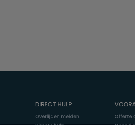
DIRECT HULP
VOORA
Overlijden melden
Offerte
Directe hulp
Checklis
Intakeformulier
Wat kost