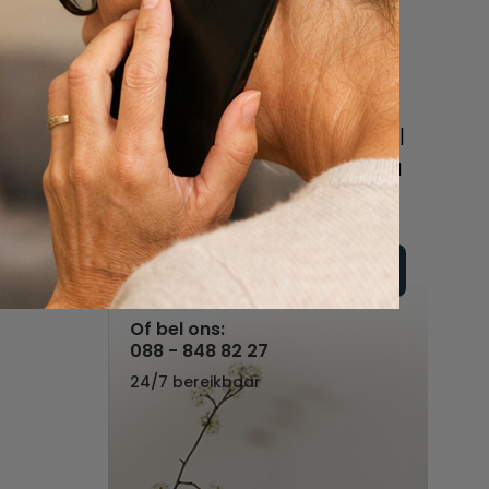
een uitvaart
regelen
Beschrijf uw wensen
online of bel ons geheel
vrijblijvend voor hulp na
een overlijden.
Vul hier uw wensen in
Of bel ons:
088 - 848 82 27
24/7 bereikbaar