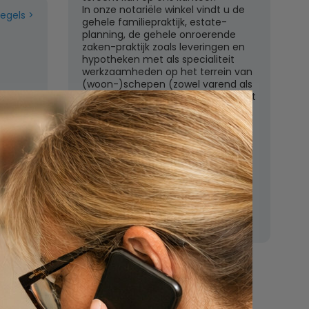
In onze notariële winkel vindt u de
regels
gehele familiepraktijk, estate-
planning, de gehele onroerende
zaken-praktijk zoals leveringen en
hypotheken met als specialiteit
werkzaamheden op het terrein van
(woon-)schepen (zowel varend als
liggend) en het ondernemingsrecht
met een zeer uitgebreid
dienstenpakket.
Een orienterend gesprek op het
kantoor te Weesp is kosteloos en
vrijblijvend. Aarzelt u dan ook niet
om hiervan gebruik te maken.
n
Nu