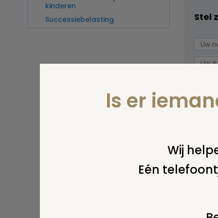
kinderen
Stel 
Successiebelasting
Is er iema
Wij helpe
Eén telefoont
Wel v
wordt
Be