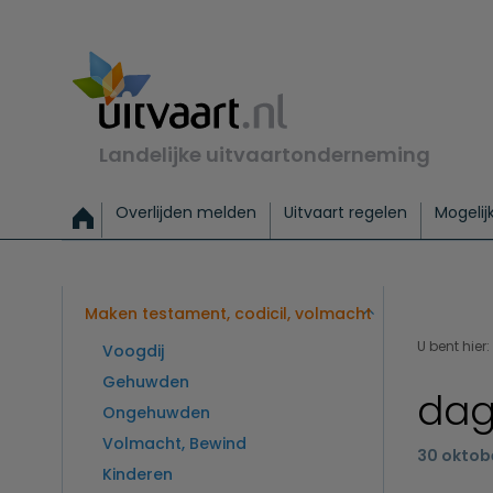
Landelijke uitvaartonderneming
Overlijden melden
Uitvaart regelen
Mogelij
Meld een overlijden
Alles over een uitvaart regelen
Uitvaartmogelijkheden
Uitvaart regelen bij leven
Alle onderwerpen
Wat kost een uitvaart?
Directe hulp bij overlijden
Keuzehulp
Uitvaart laten regelen
Checklist uitvaart 
Directe crem
Vraag
C
Exclusieve uitvaart
Begrafenis Basis
Begrafenis 
Maken testament, codicil, volmacht
U bent hier:
Voogdij
Gehuwden
dag
Ongehuwden
Volmacht, Bewind
30 oktob
Kinderen