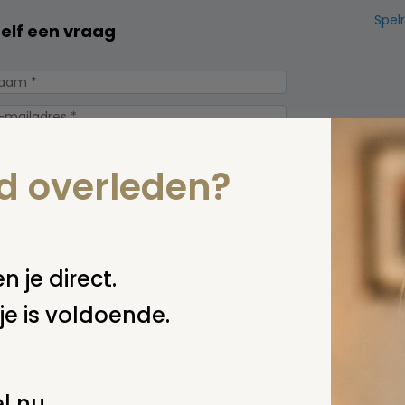
Spel
zelf een vraag
nd overleden?
n je direct.
je is voldoende.
erplicht, maar
Verzende
 niet gepubliceerd.
l nu