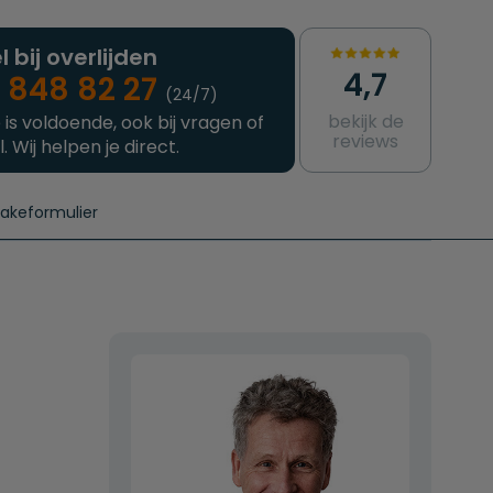
l bij overlijden
4,7
 848 82 27
(24/7)
bekijk de
 is voldoende, ook bij vragen of
reviews
l. Wij helpen je direct.
takeformulier
aanvragen
e crematie
Intakeformulier
Complete uitvaart
Contact
urzame uitvaart
Prijzen crematoria
n