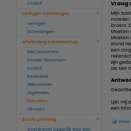
Vraag 
Codicil
Mijn zus
Leningen schenkingen
moeder l
Leningen
broers. 
Moeten w
Schenkingen
Moeten w
Afwikkeling nalatenschap
stond ni
een zorg
Met testament
rekensch
Zonder testament
zijn ged
als niet
Codicil
Kindsdeel
Antwoo
Wilsrechten
Geachte
Algemeen
Executeur
Lijkt mi
een info
Uitvaart
Estate planning
Print
Overdracht ouderlijk huis aan