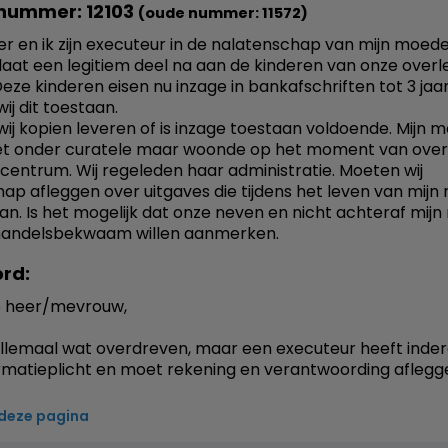
nummer: 12103
(oude nummer: 11572)
ter en ik zijn executeur in de nalatenschap van mijn moeder
aat een legitiem deel na aan de kinderen van onze over
Deze kinderen eisen nu inzage in bankafschriften tot 3 jaar
ij dit toestaan.
ij kopien leveren of is inzage toestaan voldoende. Mijn 
et onder curatele maar woonde op het moment van overli
centrum. Wij regeleden haar administratie. Moeten wij
ap afleggen over uitgaves die tijdens het leven van mij
aan. Is het mogelijk dat onze neven en nicht achteraf mij
 handelsbekwaam willen aanmerken.
rd:
 heer/mevrouw,
j allemaal wat overdreven, maar een executeur heeft inde
rmatieplicht en moet rekening en verantwoording aflegg
 deze pagina