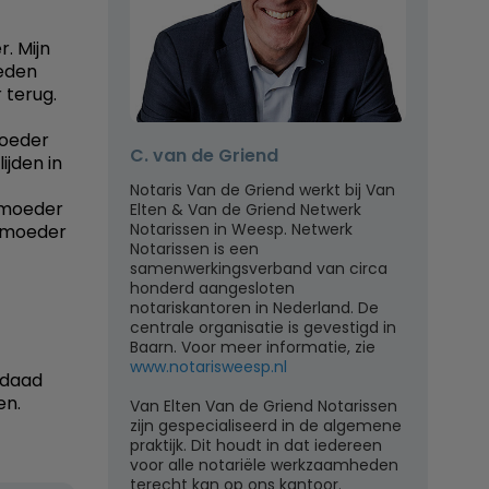
. Mijn
leden
 terug.
moeder
C. van de Griend
jden in
Notaris Van de Griend werkt bij Van
n moeder
Elten & Van de Griend Netwerk
Notarissen in Weesp. Netwerk
n moeder
Notarissen is een
samenwerkingsverband van circa
honderd aangesloten
notariskantoren in Nederland. De
centrale organisatie is gevestigd in
Baarn. Voor meer informatie, zie
www.notarisweesp.nl
rdaad
en.
Van Elten Van de Griend Notarissen
zijn gespecialiseerd in de algemene
praktijk. Dit houdt in dat iedereen
voor alle notariële werkzaamheden
terecht kan op ons kantoor.