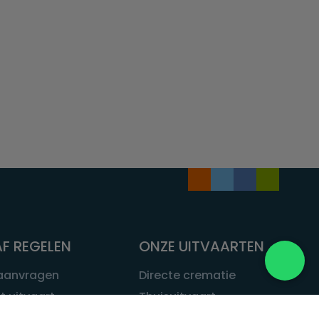
F REGELEN
ONZE UITVAARTEN
 aanvragen
Directe crematie
t uitvaart
Thuisuitvaart
 een uitvaart
Complete uitvaart