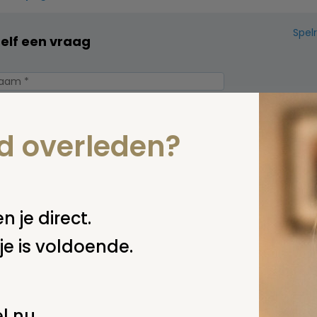
Spel
zelf een vraag
nd overleden?
n je direct.
je is voldoende.
erplicht, maar
Verzende
 niet gepubliceerd.
l nu