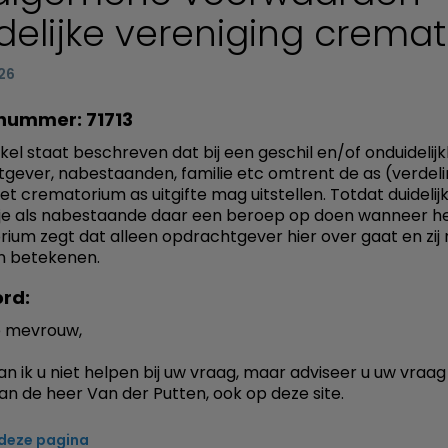
delijke vereniging cremat
26
nummer: 71713
tikel staat beschreven dat bij een geschil en/of onduidelijk
gever, nabestaanden, familie etc omtrent de as (verdeli
het crematorium as uitgifte mag uitstellen. Totdat duidelijk
je als nabestaande daar een beroep op doen wanneer h
ium zegt dat alleen opdrachtgever hier over gaat en zij 
n betekenen.
rd:
 mevrouw,
an ik u niet helpen bij uw vraag, maar adviseer u uw vraag
aan de heer Van der Putten, ook op deze site.
 deze pagina