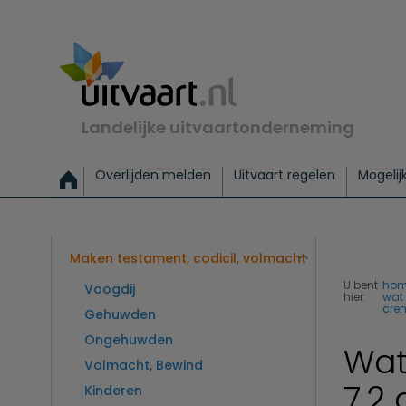
Landelijke uitvaartonderneming
Overlijden melden
Uitvaart regelen
Mogelij
Meld een overlijden
Alles over een uitvaart regelen
Uitvaartmogelijkheden
Uitvaart regelen bij leven
Alle onderwerpen
Wat kost een uitvaart?
Directe hulp bij overlijden
Keuzehulp
Uitvaart laten regelen
Checklist uitvaart 
Directe crem
Vraag
C
Exclusieve uitvaart
Begrafenis Basis
Begrafenis 
Maken testament, codicil, volmacht
U bent
ho
Voogdij
hier:
wat 
cre
Gehuwden
Ongehuwden
Wat 
Volmacht, Bewind
7.2
Kinderen