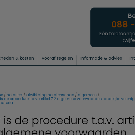
Be
088 -
Eén telefoontje
twijfe
kheden & kosten
Vooraf regelen
Informatie & advies
In
regelen
atie
 onze experts
hecklist uitvaart regelen
Waarom een uitvaart regelen?
Een laatste groet
Crematie regelen
Bedrijvengids
Intakeformulier
Thuisuitvaart crematie
Begrafenis regelen
Nieuws
Wensen vastleggen
Agenda
Offerte 
Intiem
Uitgebreid
Begrafenis Compleet
Natuurbegrafenis
Du
me
notarieel
afwikkeling nalatenschap
algemeen
is de procedure t.a.v. artikel 7.2 algemene voorwaarden landelijke vereni
matoria
is de procedure t.a.v. arti
 algemene voorwaarden