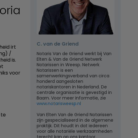
oria
C. van de Griend
heid irt
ng) /
Notaris Van de Griend werkt bij Van
Elten & Van de Griend Netwerk
heid is.
Notarissen in Weesp. Netwerk
et
Notarissen is een
niks voor
samenwerkingsverband van circa
honderd aangesloten
notariskantoren in Nederland. De
centrale organisatie is gevestigd in
Baarn. Voor meer informatie, zie
www.notarisweesp.nl
 te
Van Elten Van de Griend Notarissen
zijn gespecialiseerd in de algemene
praktijk. Dit houdt in dat iedereen
voor alle notariële werkzaamheden
terecht kan op ons kantoor.