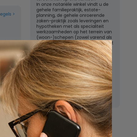
In onze notariële winkel vindt u de
gehele familiepraktijk, estate-
regels
planning, de gehele onroerende
zaken-praktijk zoals leveringen en
hypotheken met als specialiteit
werkzaamheden op het terrein van
(woon-)schepen (zowel varend als
liggend) en het ondernemingsrecht
met een zeer uitgebreid
dienstenpakket.
Een orienterend gesprek op het
kantoor te Weesp is kosteloos en
vrijblijvend. Aarzelt u dan ook niet
om hiervan gebruik te maken.
n
Nu