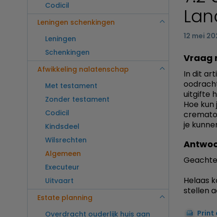
Codicil
Lan
Leningen schenkingen
12 mei 20
Leningen
Schenkingen
Vraag 
Afwikkeling nalatenschap
In dit ar
oodracht
Met testament
uitgifte 
Zonder testament
Hoe kun 
Codicil
cremator
je kunne
Kindsdeel
Wilsrechten
Antwoo
Algemeen
Geachte
Executeur
Helaas k
Uitvaart
stellen 
Estate planning
Print
Overdracht ouderlijk huis aan