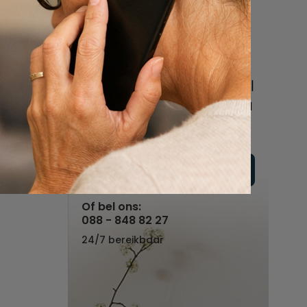
een uitvaart
regelen
Beschrijf uw wensen
online of bel ons geheel
vrijblijvend voor hulp na
een overlijden.
Vul hier uw wensen in
Of bel ons:
088 - 848 82 27
24/7 bereikbaar