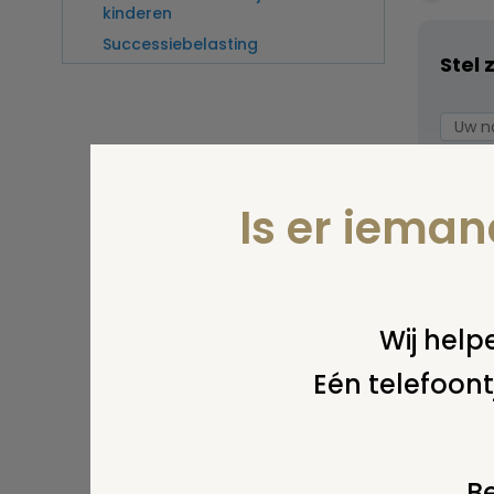
kinderen
Successiebelasting
Stel 
Is er iema
Wij helpe
Eén telefoont
Wel v
wordt
Be