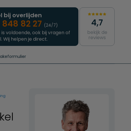
l bij overlijden
4,7
 848 82 27
(24/7)
bekijk de
 is voldoende, ook bij vragen of
reviews
l. Wij helpen je direct.
takeformulier
aanvragen
e crematie
Intakeformulier
Complete uitvaart
Contact
urzame uitvaart
Prijzen crematoria
ging
kel