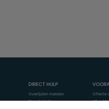
DIRECT HULP
VOORA
Overlijden melden
Offerte
Directe hulp
Checklis
Intakeformulier
Wat kost