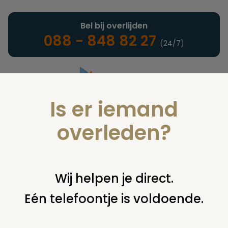
Bel bij overlijden
088 - 848 82 27
(24/7)
Is er iemand
Landelijke uitvaartonderneming
overleden?
Notarieel
Wij helpen je direct.
Eén telefoontje is voldoende.
U bent hier:
home
notarieel
afwikkeling nalatenschap
algemeen
schijbaar heeft u niet goed gelezen nogmaals