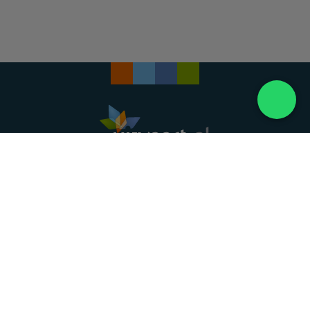
Landelijke uitvaartonderneming. Al meer dan 20
jaar uw vertrouwde partner voor een waardig
afscheid.
088 - 848 82 27
24/7 bereikbaar, dag en nacht