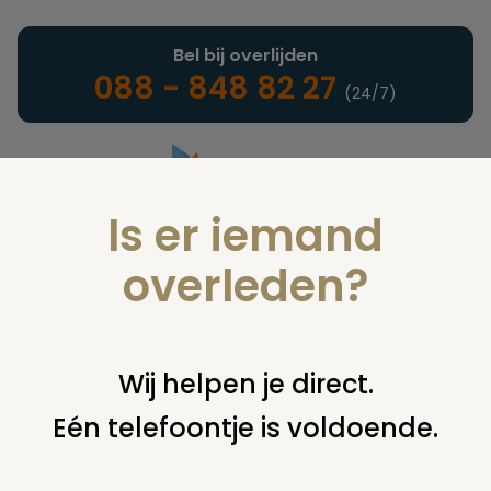
Bel bij overlijden
088 - 848 82 27
(24/7)
Is er iemand
Landelijke uitvaartonderneming
overleden?
Juridisch
Wij helpen je direct.
Eén telefoontje is voldoende.
U bent hier:
home
juridisch
overige
wilsbeschikking
voorbeeldtekst volmacht bij wilsonbekwaamheid 1