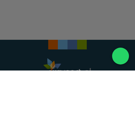
Landelijke uitvaartonderneming. Al meer dan 20
jaar uw vertrouwde partner voor een waardig
afscheid.
088 - 848 82 27
24/7 bereikbaar, dag en nacht