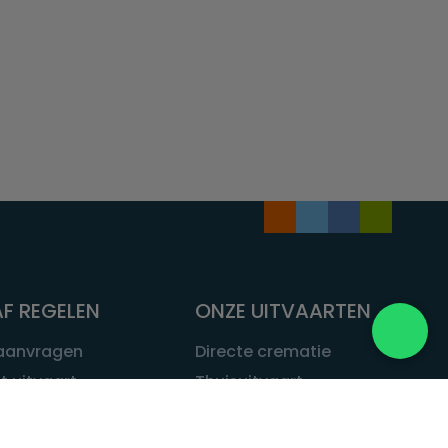
F REGELEN
ONZE UITVAARTEN
 aanvragen
Directe crematie
t uitvaart
Thuisuitvaart
 een uitvaart
Complete uitvaart
bij leven
Exclusieve uitvaart