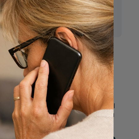
E-mail:
mr.vanderputten@gmail.com
n
Nu
een uitvaart
regelen
Beschrijf uw wensen
online of bel ons geheel
vrijblijvend voor hulp na
een overlijden.