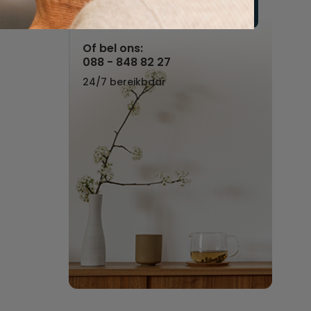
Vul hier uw wensen in
Of bel ons:
088 - 848 82 27
24/7 bereikbaar