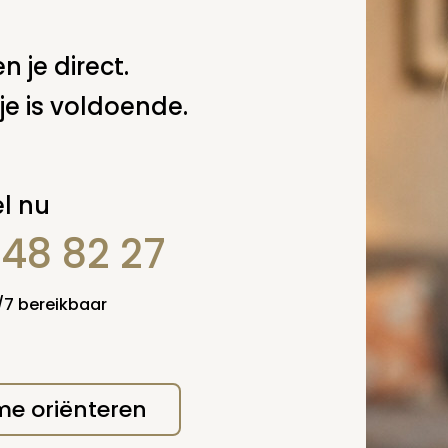
n je direct.
je is voldoende.
erplicht, maar
Verzende
 niet gepubliceerd.
l nu
848 82 27
4/7 bereikbaar
 me oriënteren