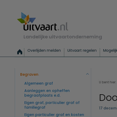
Landelijke uitvaartonderneming
Overlijden melden
Uitvaart regelen
Mogelij
Meld een overlijden
Alles over een uitvaart regelen
Uitvaartmogelijkheden
Uitvaart regelen bij leven
Alle onderwerpen
Wat kost een uitvaart?
Directe hulp bij overlijden
Keuzehulp
Uitvaart laten regelen
Checklist uitvaart 
Directe crem
Vraag
C
Exclusieve uitvaart
Begrafenis Basis
Begrafenis 
Begraven
U bent hier:
Algemeen graf
Aanleggen en opheffen
Doo
begraafplaats e.d.
Eigen graf, particulier graf of
familiegraf
17 decem
Eigen particulier graf en kosten