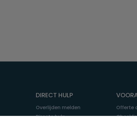
DIRECT HULP
VOORA
Overlijden melden
Offerte
Directe hulp
Checklis
Intakeformulier
Wat kost
Eerste 24 uur
Uitvaart 