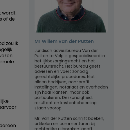
t wordt,
s of de
Mr Willem van der Putten
d zou ik
gelijk
Juridisch adviesbureau Van der
ewezen
Putten te Velp is gespecialiseerd in
het lijkbezorgingsrecht en het
ormele
bestuursrecht. Het bureau geeft
adviezen en voert zonodig
gerechtelijke procedures. Niet
alleen bedrijven, non-profit
instellingen, notariaat en overheden
zijn haar klanten, maar ook
particulieren. Deskundigheid,
ijke
resultaat en kostenbeheersing
Daarvoor
staan voorop.
Mr. Van der Putten schrijft boeken,
artikelen en commentaren bij
Iedereen
rechterlijke uitspraken, geeft