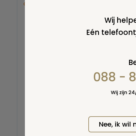
Overige
Balsemen en thanatopraxie
Wij helpe
Belastingen
Eén telefoont
Buitenland
Erfenis / erfrecht
Wel v
Euthanasie
wordt
Kinderen / baby
Be
Koninklijk Huis
088 - 
Kosten uitvaart
Lijkschouwing
Milieu
Wij zijn 2
Mortuarium / rouwcentrum
Natuurlijke en niet-natuurlijke
dood
Opbaren
Nee, ik wil
Orgaandonatie