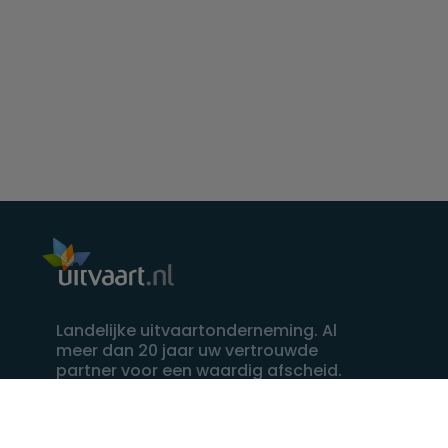
Landelijke uitvaartonderneming. Al
meer dan 20 jaar uw vertrouwde
partner voor een waardig afscheid.
088 - 848 82 27
24/7 bereikbaar, dag en nacht