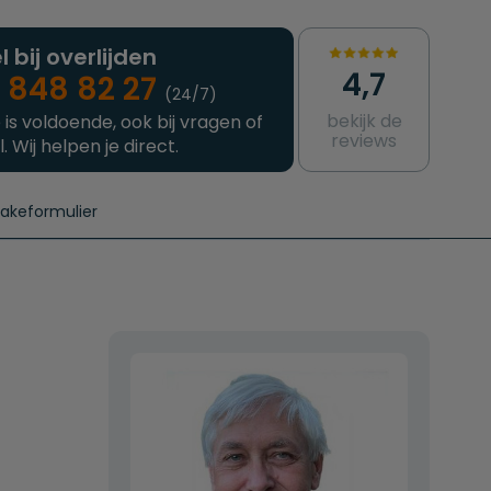
l bij overlijden
4,7
 848 82 27
(24/7)
bekijk de
 is voldoende, ook bij vragen of
reviews
l. Wij helpen je direct.
takeformulier
aanvragen
e crematie
Intakeformulier
Complete uitvaart
Contact
urzame uitvaart
Prijzen crematoria