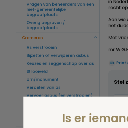
in Neder
Vragen van beheerders van een
recht op
niet-gemeentelijke
begraafplaats
Aan wie u
Overig begraven /
het duid
begraafplaats
Met vrien
Cremeren
As verstrooien
mr W.G.H
Bijzetten of verwijderen asbus
Print
Keuzes en zeggenschap over as
Strooiveld
Urn/monument
Stel 
Verdelen van as
Vervoer asbus (en verstrooien)
buitenland
Vragen van beheerders van een
Is er iema
crematorium
Overig cremeren