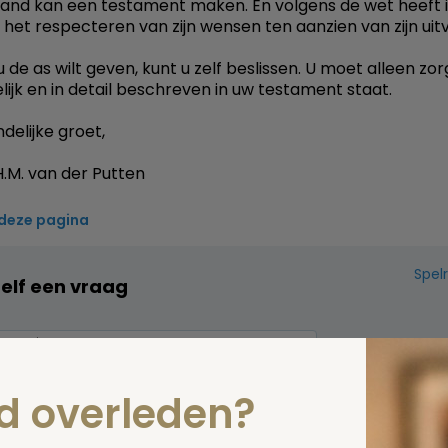
land kan een testament maken. En volgens de wet heeft
 het respecteren van zijn wensen ten aanzien van zijn uitv
 de as wilt geven, kunt u zelf beslissen. U moet alleen zo
elijk en in detail beschreven in uw testament staat.
delijke groet,
.M. van der Putten
 deze pagina
Spel
zelf een vraag
nd overleden?