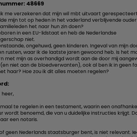
nummer: 48669
ik me verzekeren dat mijn wil mbt uitvaart gerespecteer
ilde mijn tot op heden in het vaderland verblijvende ouder
familieleden het naar hun zin doen?
eboren in een EU-lidstaat en heb de Nederlandse
gerschap niet.
enstaande, ongehuwd, geen kinderen. Ingeval van mijn doo
len rusten, waar ik de laatste jaren gewoond heb. Is het mo
rn met mijn as overhandigd wordt aan de door mij aang
(en niet aan de bloedverwanten), ook al ben ik in geen f
met haar? Hoe zou ik dit alles moeten regelen?
rd:
 heer,
llemaal te regelen in een testament, waarin een onafhankel
r wordt benoemd, die van u duidelijke instructies krijgt. 
aar een notaris.
 of geen Nederlands staatsburger bent, is niet relevant. 