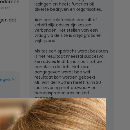
 iedereen
lezingen en heeft functies bij
aart.
diverse bedrijven en organisaties.
rgen dat
Aan een telefonisch consult of
schriftelijk advies zijn kosten
verbonden. Het stellen van een
vraag via de site is altijd gratis en
vrijblijvend.
Als tot een opdracht wordt besloten
is het resultaat meestal succesvol.
Een advies leidt bijna nooit tot de
conclusie dat iets niet kan;
aangegeven wordt hoe wel
resultaat kan worden geboekt.
regels
Mr. Van der Putten heeft ruim 30
jaar ervaring met bezwaar- en
beroepsprocedures en kort
gedingen.
Juridisch adviesbureau mr. W.G.H.M.
van der Putten c.s.
Zutphensestraatweg 7
6881 WN Velp (Gld)