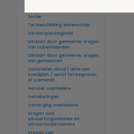
Overlijden op zee en
zeebegrafenis
Sectie
Ter beschikking wetenschap
Uitvaartplechtigheid
Uitvaart door gemeente; vragen
van nabestaanden
Uitvaart door gemeente; vragen
van gemeenten
Vaststellen dood / akte van
overlijden / verlof tot begraven
of cremeren
Vervoer overledene
Verzekeringen
Verzorging overledene
Vragen over
uitvaartorganisaties en
uitvaartondernemers
Vragen van