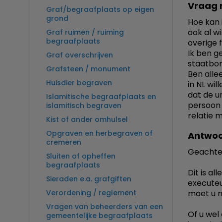
Vraag 
Graf/begraafplaats op eigen
grond
Hoe kan 
ook al w
Graf ruimen / ruiming
begraafplaats
overige 
Ik ben g
Graf overschrijven
staatbor
Grafsteen / monument
Ben alle
Huisdier begraven
in NL wil
dat de u
Islamitische begraafplaats en
persoon 
islamitisch begraven
relatie 
Kist of ander omhulsel
Opgraven en herbegraven of
Antwoo
cremeren
Geachte
Sluiten of opheffen
begraafplaats
Dit is a
Sieraden e.a. grafgiften
executeu
Verordening / reglement
moet u n
Vragen van beheerders van een
Of u wel
gemeentelijke begraafplaats