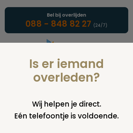
Bel bij overlijden
088 - 848 82 27
(24/7)
Is er iemand
Landelijke uitvaartonderneming
overleden?
Juridisch
Wij helpen je direct.
Eén telefoontje is voldoende.
U bent hier:
home
juridisch
overige
vragen over
uitvaartorganisaties en uitvaartondernemers
opleiding