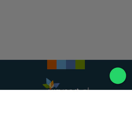
Landelijke uitvaartonderneming. Al meer dan 20
jaar uw vertrouwde partner voor een waardig
afscheid.