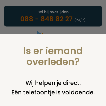
Bel bij overlijden
088 - 848 82 27
(24/7)
Is er iemand
Landelijke uitvaartonderneming
overleden?
Juridisch
Wij helpen je direct.
Eén telefoontje is voldoende.
U bent hier:
home
juridisch
overige
verzekeringen
wie is
rechthebbende uitvaartverzekering