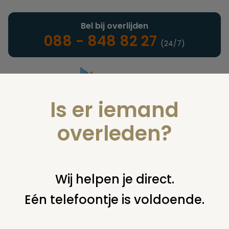
Bel bij overlijden
088 - 848 82 27
(24/7)
Is er iemand
Landelijke uitvaartonderneming
overleden?
Juridisch
Wij helpen je direct.
Eén telefoontje is voldoende.
U bent hier:
home
juridisch
overige
verzekeringen
uitbetaling uitvaartpolissen