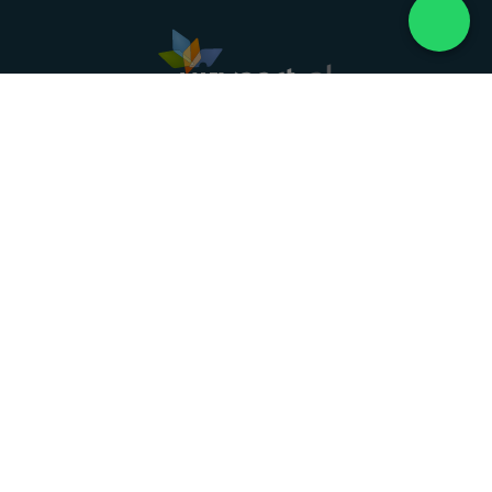
Landelijke uitvaartonderneming. Al meer dan 20
jaar uw vertrouwde partner voor een waardig
afscheid.
088 - 848 82 27
24/7 bereikbaar, dag en nacht
DIRECT HULP
Overlijden melden
Directe hulp
Intakeformulier