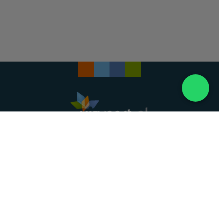
Landelijke uitvaartonderneming. Al meer dan 20
jaar uw vertrouwde partner voor een waardig
afscheid.
088 - 848 82 27
24/7 bereikbaar, dag en nacht