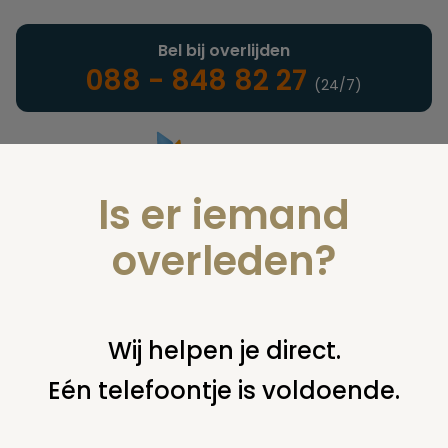
Bel bij overlijden
088 - 848 82 27
(24/7)
Is er iemand
Landelijke uitvaartonderneming
overleden?
Juridisch
Wij helpen je direct.
Eén telefoontje is voldoende.
U bent hier:
home
juridisch
overige
verzekeringen
onverzekerd sterven