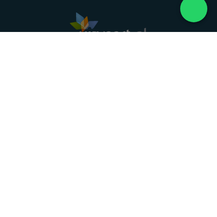
Landelijke uitvaartonderneming. Al meer dan 20
jaar uw vertrouwde partner voor een waardig
afscheid.
088 - 848 82 27
24/7 bereikbaar, dag en nacht
DIRECT HULP
Overlijden melden
Directe hulp
Intakeformulier