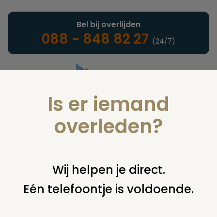
Bel bij overlijden
088 - 848 82 27
(24/7)
Is er iemand
Landelijke uitvaartonderneming
overleden?
Juridisch
Wij helpen je direct.
Eén telefoontje is voldoende.
U bent hier:
home
juridisch
overige
uitvaartplechtigheid
wie bepaalt hoe de uitvaart eruit gaat zien?