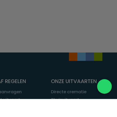
F REGELEN
ONZE UITVAARTEN
 aanvragen
Directe crematie
t uitvaart
Thuisuitvaart
 een uitvaart
Complete uitvaart
bij leven
Exclusieve uitvaart