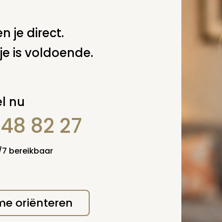
 deze pagina
n je direct.
Spel
je is voldoende.
zelf een vraag
l nu
848 82 27
4/7 bereikbaar
 me oriënteren
erplicht, maar
Verzende
 niet gepubliceerd.