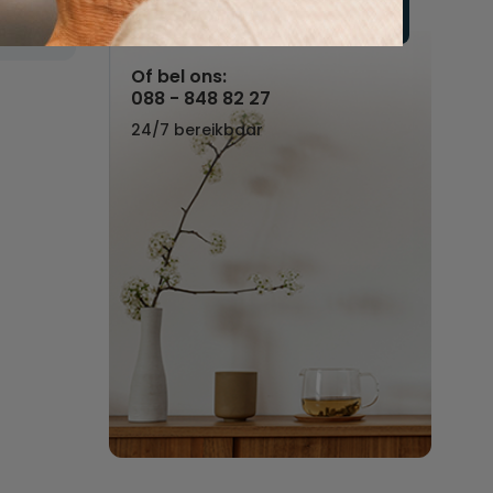
Vul hier uw wensen in
Of bel ons:
088 - 848 82 27
24/7 bereikbaar