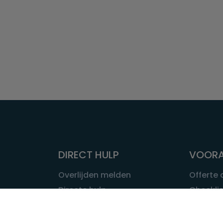
DIRECT HULP
VOORA
Overlijden melden
Offerte
Directe hulp
Checklis
Intakeformulier
Wat kost
Eerste 24 uur
Uitvaart 