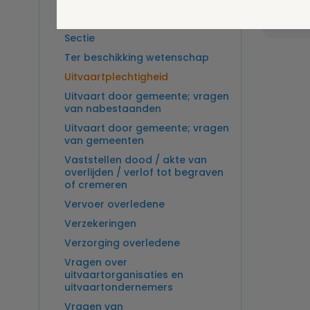
Overlijden op zee en
zeebegrafenis
Sectie
Ter beschikking wetenschap
Uitvaartplechtigheid
Uitvaart door gemeente; vragen
van nabestaanden
Uitvaart door gemeente; vragen
van gemeenten
Vaststellen dood / akte van
overlijden / verlof tot begraven
of cremeren
Vervoer overledene
Verzekeringen
Verzorging overledene
Vragen over
uitvaartorganisaties en
uitvaartondernemers
Vragen van