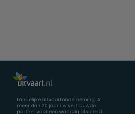
Landelijke uitvaartonderneming. Al
meer dan 20 jaar uw vertrouwde
partner voor een waardig afscheid.
088 - 848 82 27
24/7 bereikbaar, dag en nacht