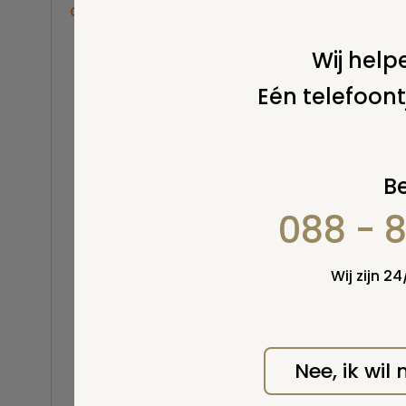
Overige
Print
Balsemen en thanatopraxie
Wij helpe
Belastingen
Eén telefoont
Buitenland
Stel 
Erfenis / erfrecht
Euthanasie
Kinderen / baby
Be
Koninklijk Huis
088 - 
Kosten uitvaart
Lijkschouwing
Milieu
Wij zijn 2
Mortuarium / rouwcentrum
Natuurlijke en niet-natuurlijke
dood
Opbaren
Nee, ik wil
Wel v
Orgaandonatie
wordt