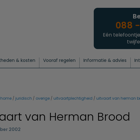
Be
088 -
Eén telefoontje
twijfe
kheden & kosten
Vooraf regelen
Informatie & advies
In
regelen
atie
 onze experts
hecklist uitvaart regelen
Waarom een uitvaart regelen?
Een laatste groet
Crematie regelen
Bedrijvengids
Intakeformulier
Thuisuitvaart crematie
Begrafenis regelen
Nieuws
Wensen vastleggen
Agenda
Offerte 
Intiem
Uitgebreid
Begrafenis Compleet
Natuurbegrafenis
Du
home
juridisch
overige
uitvaartplechtigheid
uitvaart van herman 
vaart van Herman Brood
ber 2002