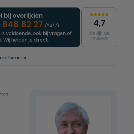
l bij overlijden
4,7
 848 82 27
(24/7)
bekijk de
 is voldoende, ook bij vragen of
reviews
l. Wij helpen je direct.
takeformulier
aanvragen
e crematie
Intakeformulier
Complete uitvaart
Contact
urzame uitvaart
Prijzen crematoria
brood