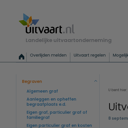
Landelijke uitvaartonderneming
Overlijden melden
Uitvaart regelen
Mogelij
Meld een overlijden
Alles over een uitvaart regelen
Uitvaartmogelijkheden
Uitvaart regelen bij leven
Alle onderwerpen
Wat kost een uitvaart?
Directe hulp bij overlijden
Keuzehulp
Uitvaart laten regelen
Checklist uitvaart 
Directe crem
Vraag
C
Exclusieve uitvaart
Begrafenis Basis
Begrafenis 
Begraven
U bent hier:
Algemeen graf
Aanleggen en opheffen
Uit
begraafplaats e.d.
Eigen graf, particulier graf of
familiegraf
8 septem
Eigen particulier graf en kosten