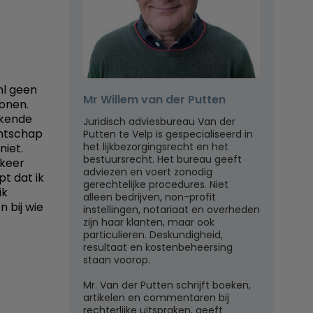
nl geen
Mr Willem van der Putten
wonen.
bekende
Juridisch adviesbureau Van der
antschap
Putten te Velp is gespecialiseerd in
het lijkbezorgingsrecht en het
niet.
bestuursrecht. Het bureau geeft
 keer
adviezen en voert zonodig
t dat ik
gerechtelijke procedures. Niet
ik
alleen bedrijven, non-profit
 bij wie
instellingen, notariaat en overheden
zijn haar klanten, maar ook
particulieren. Deskundigheid,
resultaat en kostenbeheersing
staan voorop.
Mr. Van der Putten schrijft boeken,
artikelen en commentaren bij
rechterlijke uitspraken, geeft