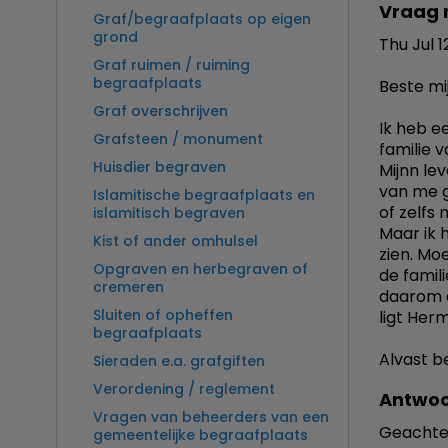
Vraag 
Graf/begraafplaats op eigen
grond
Thu Jul 1
Graf ruimen / ruiming
begraafplaats
Beste mi
Graf overschrijven
Ik heb e
Grafsteen / monument
familie 
Huisdier begraven
Mijnn lev
van me g
Islamitische begraafplaats en
of zelfs 
islamitisch begraven
Maar ik 
Kist of ander omhulsel
zien. Mo
Opgraven en herbegraven of
de famil
cremeren
daarom d
Sluiten of opheffen
ligt He
begraafplaats
Alvast 
Sieraden e.a. grafgiften
Verordening / reglement
Antwoo
Vragen van beheerders van een
Geachte
gemeentelijke begraafplaats