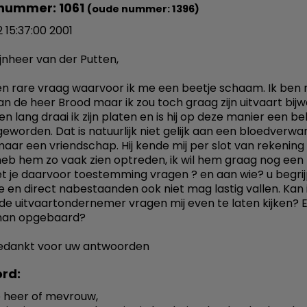
nummer: 1061
(oude nummer: 1396)
2 15:37:00 2001
jnheer van der Putten,
en rare vraag waarvoor ik me een beetje schaam. Ik ben 
van de heer Brood maar ik zou toch graag zijn uitvaart bij
en lang draai ik zijn platen en is hij op deze manier een 
eworden. Dat is natuurlijk niet gelijk aan een bloedverw
maar een vriendschap. Hij kende mij per slot van rekening 
heb hem zo vaak zien optreden, ik wil hem graag nog een
et je daarvoor toestemming vragen ? en aan wie? u begrijp
ie en direct nabestaanden ook niet mag lastig vallen. Kan 
e uitvaartondernemer vragen mij even te laten kijken? En
rman opgebaard?
bedankt voor uw antwoorden
rd:
 heer of mevrouw,