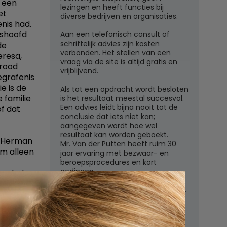
t een
lezingen en heeft functies bij
et
diverse bedrijven en organisaties.
nis had.
tshoofd
Aan een telefonisch consult of
schriftelijk advies zijn kosten
de
verbonden. Het stellen van een
eresa,
vraag via de site is altijd gratis en
Brood
vrijblijvend.
egrafenis
e is de
Als tot een opdracht wordt besloten
e familie
is het resultaat meestal succesvol.
Een advies leidt bijna nooit tot de
f dat
conclusie dat iets niet kan;
aangegeven wordt hoe wel
resultaat kan worden geboekt.
f Herman
Mr. Van der Putten heeft ruim 30
um alleen
jaar ervaring met bezwaar- en
beroepsprocedures en kort
gedingen.
en het
eming te
Juridisch adviesbureau mr. W.G.H.M.
yp. Maar
van der Putten c.s.
iets
Zutphensestraatweg 7
dia
6881 WN Velp (Gld)