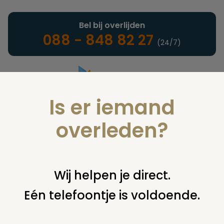
Bel bij overlijden
088 - 848 82 27
(24/7)
Is er iemand
Landelijke uitvaartonderneming
overleden?
Juridisch
Wij helpen je direct.
Eén telefoontje is voldoende.
U bent hier:
home
juridisch
overige
uitvaartplechtigheid
uitvaart eigen moeder niet bijwonen