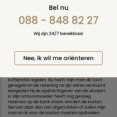
Opdrachtgever
Bel nu
weigert koffietafel
088 - 848 82 27
13 augustus 2008
Wij zijn 24/7 bereikbaar
Vraag nummer: 5622
(oude
nummer: 11149)
mijn schoonmoeder is onlangs overleden. Zij was
Nee, ik wil me oriënteren
de moeder van twee zonen. Nu heeft mijn zwager
zich als eerst gemeld bij de uitvaartverzekering
en dus opdrachtgever. Echter weigert hij de
wensen van zijn moeder na te leven en wil geen
koffietafel regelen. Nu heeft mijn man dit toch
geregeld en de rekening na zijn adres verstuurd
aangezien hij de opdrachtgever van de uitvaart
is. Mijn schoonmoeder heeft nog genoeg
reserves op de bank staan, worden de kosten
hiervan daar dan van afgetrokken of zullen mijn
man en ik voor de kosten moeten opdraaien.