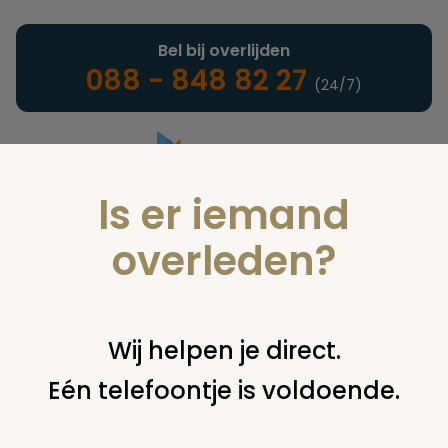
Bel bij overlijden
088 - 848 82 27
(24/7)
Is er iemand
Landelijke uitvaartonderneming
overleden?
Juridisch
Wij helpen je direct.
Eén telefoontje is voldoende.
U bent hier:
home
juridisch
overige
uitvaartplechtigheid
opdrachtgever weigert koffietafel