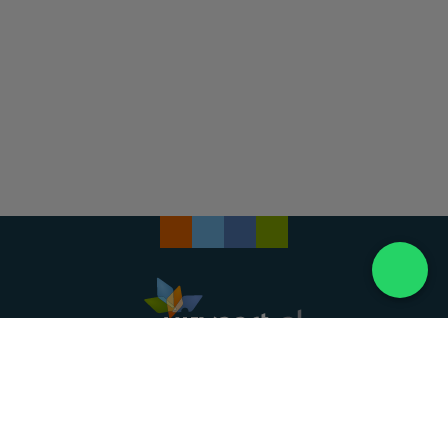
Landelijke uitvaartonderneming. Al meer dan 20
jaar uw vertrouwde partner voor een waardig
afscheid.