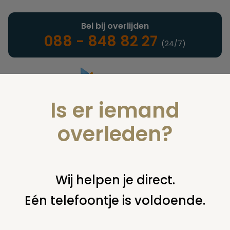
Bel bij overlijden
088 - 848 82 27
(24/7)
Is er iemand
Landelijke uitvaartonderneming
overleden?
Juridisch
Wij helpen je direct.
Eén telefoontje is voldoende.
U bent hier:
home
juridisch
overige
uitvaartplechtigheid
niet uitgenodigd toch komen