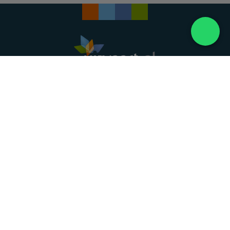
Landelijke uitvaartonderneming. Al meer dan 20
jaar uw vertrouwde partner voor een waardig
afscheid.
088 - 848 82 27
24/7 bereikbaar, dag en nacht
DIRECT HULP
Overlijden melden