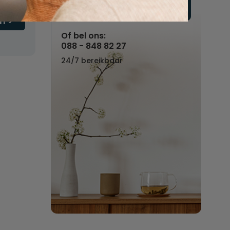
Vul hier uw wensen in
n
Of bel ons:
088 - 848 82 27
24/7 bereikbaar