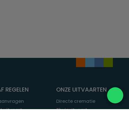
F REGELEN
ONZE UITVAARTEN
 aanvragen
Directe crematie
t uitvaart
Thuisuitvaart
 een uitvaart
Complete uitvaart
bij leven
Exclusieve uitvaart