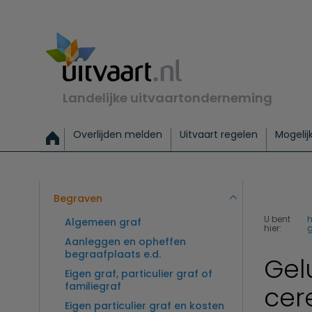
Landelijke uitvaartonderneming
Overlijden melden
Uitvaart regelen
Mogelij
Meld een overlijden
Alles over een uitvaart regelen
Uitvaartmogelijkheden
Uitvaart regelen bij leven
Alle onderwerpen
Wat kost een uitvaart?
Directe hulp bij overlijden
Keuzehulp
Uitvaart laten regelen
Checklist uitvaart 
Directe crem
Vraag
C
Exclusieve uitvaart
Begrafenis Basis
Begrafenis 
Begraven
U bent
Algemeen graf
hier:
g
Aanleggen en opheffen
begraafplaats e.d.
Gel
Eigen graf, particulier graf of
familiegraf
cer
Eigen particulier graf en kosten