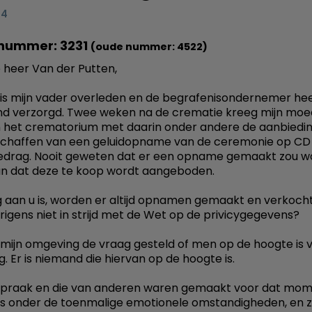
04
nummer: 3231
(oude nummer: 4522)
heer Van der Putten,
is mijn vader overleden en de begrafenisondernemer heef
nd verzorgd. Twee weken na de crematie kreeg mijn moe
n het crematorium met daarin onder andere de aanbiedi
schaffen van een geluidopname van de ceremonie op CD
edrag. Nooit geweten dat er een opname gemaakt zou w
an dat deze te koop wordt aangeboden.
 aan u is, worden er altijd opnamen gemaakt en verkoch
verigens niet in strijd met de Wet op de privicygegevens?
n mijn omgeving de vraag gesteld of men op de hoogte is 
. Er is niemand die hiervan op de hoogte is.
espraak en die van anderen waren gemaakt voor dat mo
ts onder de toenmalige emotionele omstandigheden, en 