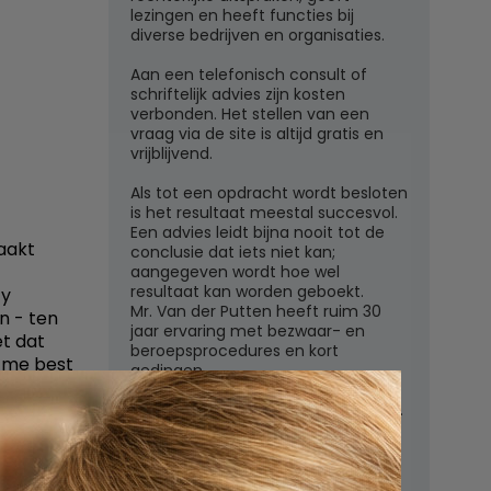
lezingen en heeft functies bij
diverse bedrijven en organisaties.
Aan een telefonisch consult of
schriftelijk advies zijn kosten
verbonden. Het stellen van een
vraag via de site is altijd gratis en
vrijblijvend.
Als tot een opdracht wordt besloten
is het resultaat meestal succesvol.
Een advies leidt bijna nooit tot de
aakt
conclusie dat iets niet kan;
aangegeven wordt hoe wel
resultaat kan worden geboekt.
cy
Mr. Van der Putten heeft ruim 30
n - ten
jaar ervaring met bezwaar- en
et dat
beroepsprocedures en kort
n me best
gedingen.
Juridisch adviesbureau mr. W.G.H.M.
van der Putten c.s.
Zutphensestraatweg 7
6881 WN Velp (Gld)
rwegen om