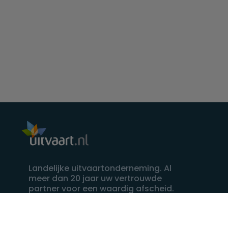
Landelijke uitvaartonderneming. Al
meer dan 20 jaar uw vertrouwde
partner voor een waardig afscheid.
088 - 848 82 27
24/7 bereikbaar, dag en nacht