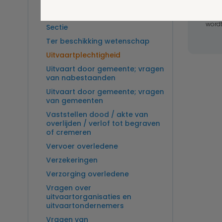
Overlijden op zee en
zeebegrafenis
Wel v
wordt
Sectie
Ter beschikking wetenschap
Uitvaartplechtigheid
Uitvaart door gemeente; vragen
van nabestaanden
Uitvaart door gemeente; vragen
van gemeenten
Vaststellen dood / akte van
overlijden / verlof tot begraven
of cremeren
Vervoer overledene
Verzekeringen
Verzorging overledene
Vragen over
uitvaartorganisaties en
uitvaartondernemers
Vragen van