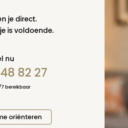
ht in te dienen bij de Ombudsman Uitvaartwezen.
.M. van der Putten
n je direct.
 deze pagina
je is voldoende.
Spel
zelf een vraag
l nu
848 82 27
4/7 bereikbaar
 me oriënteren