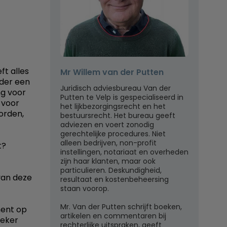
t alles
Mr Willem van der Putten
der een
Juridisch adviesbureau Van der
ng voor
Putten te Velp is gespecialiseerd in
 voor
het lijkbezorgingsrecht en het
orden,
bestuursrecht. Het bureau geeft
adviezen en voert zonodig
gerechtelijke procedures. Niet
alleen bedrijven, non-profit
t?
instellingen, notariaat en overheden
zijn haar klanten, maar ook
particulieren. Deskundigheid,
van deze
resultaat en kostenbeheersing
staan voorop.
Mr. Van der Putten schrijft boeken,
ment op
artikelen en commentaren bij
zeker
rechterlijke uitspraken, geeft