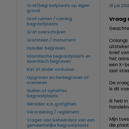
Graf/begraafplaats op eigen
19 juli 20
grond
Vraag 
Graf ruimen / ruiming
begraafplaats
Geachte 
Graf overschrijven
Grafsteen / monument
Onlangs 
uitsteke
Huisdier begraven
brief va
Islamitische begraafplaats en
het aan
islamitisch begraven
een X-b
Kist of ander omhulsel
laat sta
Opgraven en herbegraven of
De vraag
cremeren
Is dit o
Sluiten of opheffen
begraafplaats
Ik heb i
Sieraden e.a. grafgiften
handeling
Verordening / reglement
Mijn to
Vragen van beheerders van een
die plaa
gemeentelijke begraafplaats