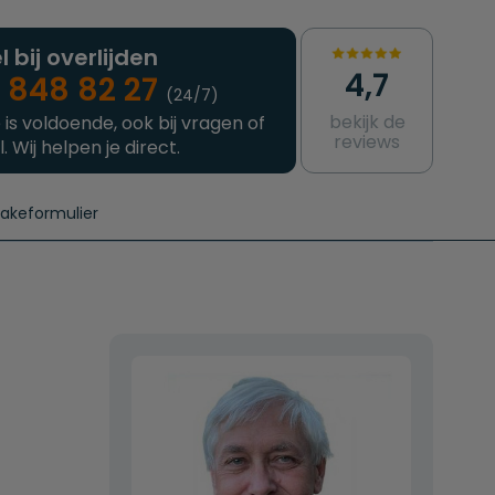
l bij overlijden
4,7
 848 82 27
(24/7)
bekijk de
 is voldoende, ook bij vragen of
reviews
l. Wij helpen je direct.
takeformulier
aanvragen
e crematie
Intakeformulier
Complete uitvaart
Contact
urzame uitvaart
Prijzen crematoria