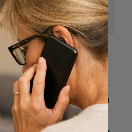
E-mail:
mr.vanderputten@gmail.com
regels
Nu
een uitvaart
regelen
Beschrijf uw wensen
online of bel ons geheel
vrijblijvend voor hulp na
een overlijden.