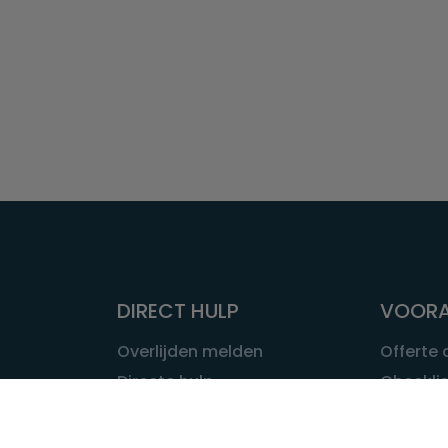
DIRECT HULP
VOORA
Overlijden melden
Offerte
Directe hulp
Checklis
Intakeformulier
Wat kost
Eerste 24 uur
Uitvaart 