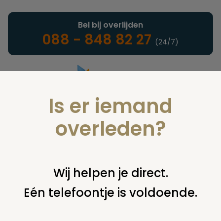
Bel bij overlijden
088 - 848 82 27
(24/7)
Is er iemand
Landelijke uitvaartonderneming
overleden?
Juridisch
Wij helpen je direct.
Eén telefoontje is voldoende.
U bent hier:
home
juridisch
overige
uitvaartplechtigheid
begraven zonder kennisgeving nabestaanden