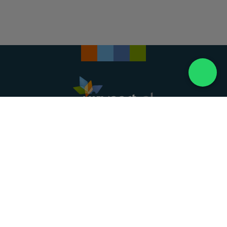
Landelijke uitvaartonderneming. Al meer dan 20
jaar uw vertrouwde partner voor een waardig
afscheid.
088 - 848 82 27
24/7 bereikbaar, dag en nacht