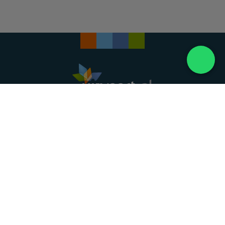
Landelijke uitvaartonderneming. Al meer dan 20
jaar uw vertrouwde partner voor een waardig
afscheid.
088 - 848 82 27
24/7 bereikbaar, dag en nacht
DIRECT HULP