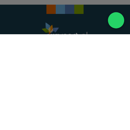
Landelijke uitvaartonderneming. Al meer dan 20
jaar uw vertrouwde partner voor een waardig
afscheid.
088 - 848 82 27
24/7 bereikbaar, dag en nacht
DIRECT HULP
Overlijden melden