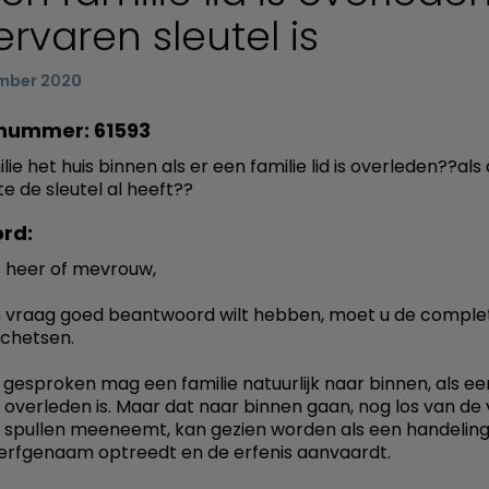
ervaren sleutel is
mber 2020
nummer: 61593
ie het huis binnen als er een familie lid is overleden??als
 de sleutel al heeft??
rd:
 heer of mevrouw,
n vraag goed beantwoord wilt hebben, moet u de comple
schetsen.
gesproken mag een familie natuurlijk naar binnen, als ee
id overleden is. Maar dat naar binnen gaan, nog los van de
spullen meeneemt, kan gezien worden als een handeling
erfgenaam optreedt en de erfenis aanvaardt.