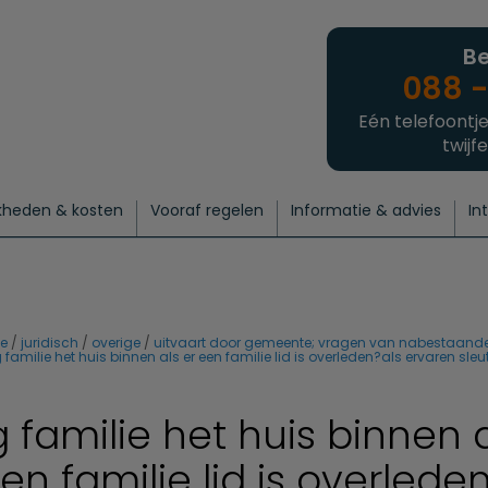
Be
088 -
Eén telefoontje
twijfe
kheden & kosten
Vooraf regelen
Informatie & advies
In
regelen
atie
 onze experts
hecklist uitvaart regelen
Waarom een uitvaart regelen?
Een laatste groet
Crematie regelen
Bedrijvengids
Intakeformulier
Thuisuitvaart crematie
Begrafenis regelen
Nieuws
Wensen vastleggen
Agenda
Offerte 
Intiem
Uitgebreid
Begrafenis Compleet
Natuurbegrafenis
Du
e
juridisch
overige
uitvaart door gemeente; vragen van nabestaand
familie het huis binnen als er een familie lid is overleden?als ervaren sleut
 familie het huis binnen 
en familie lid is overlede