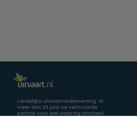
Landelijke uitvaartonderneming. Al
meer dan 20 jaar uw vertrouwde
partner voor een waardig afscheid.
088 - 848 82 27
24/7 bereikbaar, dag en nacht