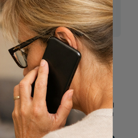
E-mail:
mr.vanderputten@gmail.com
regels
Nu
een uitvaart
regelen
Beschrijf uw wensen
online of bel ons geheel
vrijblijvend voor hulp na
een overlijden.
n