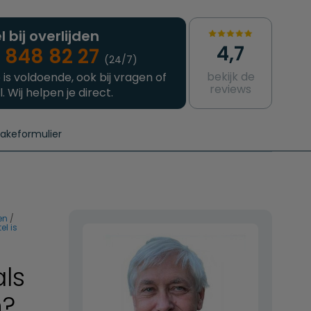
l bij overlijden
4,7
 848 82 27
(24/7)
bekijk de
 is voldoende, ook bij vragen of
reviews
l. Wij helpen je direct.
takeformulier
aanvragen
e crematie
Intakeformulier
Complete uitvaart
Contact
urzame uitvaart
Prijzen crematoria
en
el is
als
n?