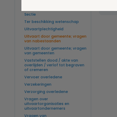
Overlijden op zee en
zeebegrafenis
Sectie
Ter beschikking wetenschap
Uitvaartplechtigheid
Uitvaart door gemeente; vragen
van nabestaanden
Uitvaart door gemeente; vragen
van gemeenten
Vaststellen dood / akte van
overlijden / verlof tot begraven
of cremeren
Vervoer overledene
Verzekeringen
Verzorging overledene
Vragen over
uitvaartorganisaties en
uitvaartondernemers
Vragen van