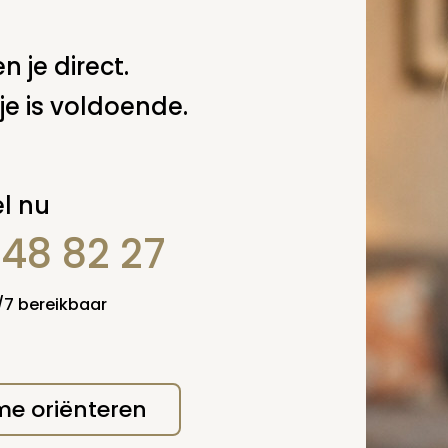
.M. van der Putten
 deze pagina
n je direct.
je is voldoende.
Spel
zelf een vraag
l nu
848 82 27
4/7 bereikbaar
 me oriënteren
erplicht, maar
Verzende
 niet gepubliceerd.