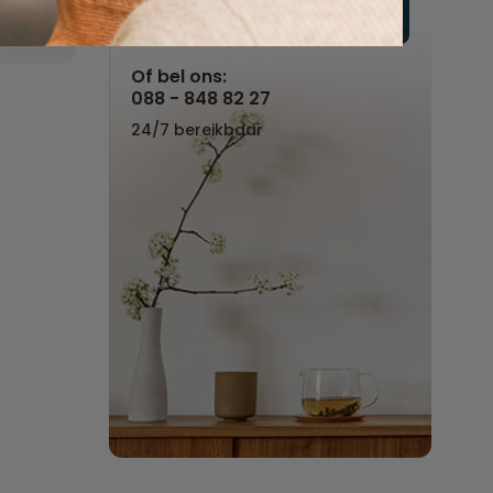
Vul hier uw wensen in
Of bel ons:
088 - 848 82 27
24/7 bereikbaar