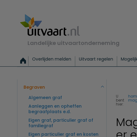
Landelijke uitvaartonderneming
Overlijden melden
Uitvaart regelen
Mogelij
Meld een overlijden
Alles over een uitvaart regelen
Uitvaartmogelijkheden
Uitvaart regelen bij leven
Alle onderwerpen
Wat kost een uitvaart?
Directe hulp bij overlijden
Keuzehulp
Uitvaart laten regelen
Checklist uitvaart 
Directe crem
Vraag
C
Exclusieve uitvaart
Begrafenis Basis
Begrafenis 
Begraven
U
hom
Algemeen graf
bent
mag 
hier:
Aanleggen en opheffen
begraafplaats e.d.
Mag
Eigen graf, particulier graf of
familiegraf
er e
Eigen particulier graf en kosten