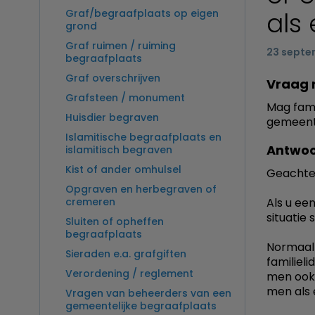
als 
Graf/begraafplaats op eigen
grond
Graf ruimen / ruiming
23 septe
begraafplaats
Graf overschrijven
Vraag 
Grafsteen / monument
Mag famil
Huisdier begraven
gemeente
Islamitische begraafplaats en
Antwoo
islamitisch begraven
Kist of ander omhulsel
Geachte
Opgraven en herbegraven of
cremeren
Als u ee
situatie 
Sluiten of opheffen
begraafplaats
Normaal 
Sieraden e.a. grafgiften
familiel
Verordening / reglement
men ook 
men als 
Vragen van beheerders van een
gemeentelijke begraafplaats