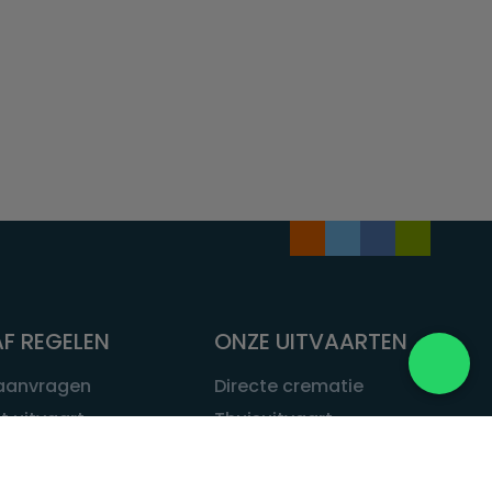
F REGELEN
ONZE UITVAARTEN
 aanvragen
Directe crematie
t uitvaart
Thuisuitvaart
 een uitvaart
Complete uitvaart
bij leven
Exclusieve uitvaart