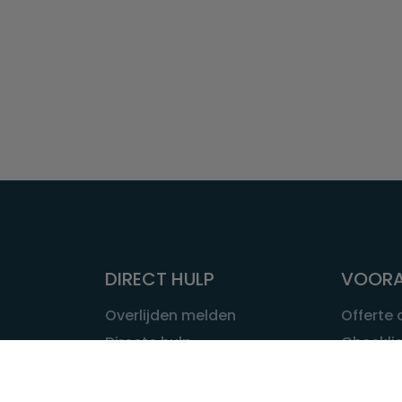
DIRECT HULP
VOORA
Overlijden melden
Offerte
Directe hulp
Checklis
Intakeformulier
Wat kost
Eerste 24 uur
Uitvaart 