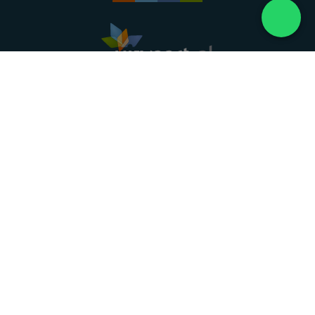
Landelijke uitvaartonderneming. Al meer dan 20
jaar uw vertrouwde partner voor een waardig
afscheid.
088 - 848 82 27
24/7 bereikbaar, dag en nacht
DIRECT HULP
Overlijden melden
Directe hulp
Intakeformulier