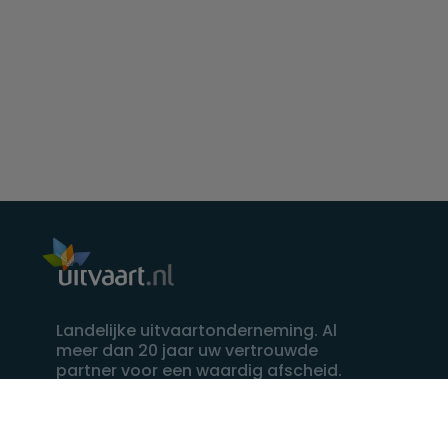
Landelijke uitvaartonderneming. Al
meer dan 20 jaar uw vertrouwde
partner voor een waardig afscheid.
088 - 848 82 27
24/7 bereikbaar, dag en nacht