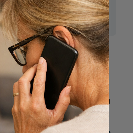
E-mail:
mr.vanderputten@gmail.com
Nu
n
een uitvaart
regelen
Beschrijf uw wensen
online of bel ons geheel
vrijblijvend voor hulp na
een overlijden.