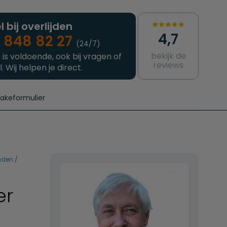
l bij overlijden
4,7
 848 82 27
(24/7)
bekijk de
 is voldoende, ook bij vragen of
reviews
l. Wij helpen je direct.
takeformulier
aanvragen
e crematie
Intakeformulier
Complete uitvaart
Contact
urzame uitvaart
Prijzen crematoria
nden
er