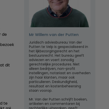
k
r de
Mr Willem van der Putten
Juridisch adviesbureau Van der
n bezoek
Putten te Velp is gespecialiseerd in
het lijkbezorgingsrecht en het
bestuursrecht. Het bureau geeft
adviezen en voert zonodig
gerechtelijke procedures. Niet
at dit
alleen bedrijven, non-profit
instellingen, notariaat en overheden
zijn haar klanten, maar ook
particulieren. Deskundigheid,
resultaat en kostenbeheersing
staan voorop.
Mr. Van der Putten schrijft boeken,
d te
artikelen en commentaren bij
rechterlijke uitspraken, geeft
kt mij