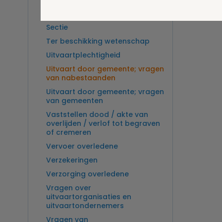
Overlijden op zee en
zeebegrafenis
Sectie
Ter beschikking wetenschap
Uitvaartplechtigheid
Uitvaart door gemeente; vragen
van nabestaanden
Uitvaart door gemeente; vragen
van gemeenten
Vaststellen dood / akte van
overlijden / verlof tot begraven
of cremeren
Vervoer overledene
Verzekeringen
Verzorging overledene
Vragen over
uitvaartorganisaties en
uitvaartondernemers
Vragen van