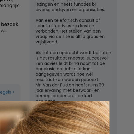
lezingen en heeft functies bij
langrijk.
diverse bedrijven en organisaties.
Aan een telefonisch consult of
j bezoek
schriftelijk advies zijn kosten
wil
verbonden. Het stellen van een
vraag via de site is altijd gratis en
vrijblijvend.
Als tot een opdracht wordt besloten
is het resultaat meestal succesvol.
Een advies leidt bijna nooit tot de
conclusie dat iets niet kan;
aangegeven wordt hoe wel
resultaat kan worden geboekt.
Mr. Van der Putten heeft ruim 30
jaar ervaring met bezwaar- en
regels
beroepsprocedures en kort
gedingen.
Juridisch adviesbureau mr. W.G.H.M.
van der Putten c.s.
Zutphensestraatweg 7
6881 WN Velp (Gld)