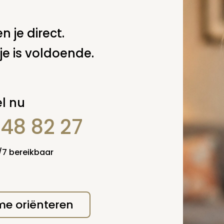
n je direct.
je is voldoende.
erplicht, maar
Verzende
l nu
 niet gepubliceerd.
848 82 27
4/7 bereikbaar
 me oriënteren