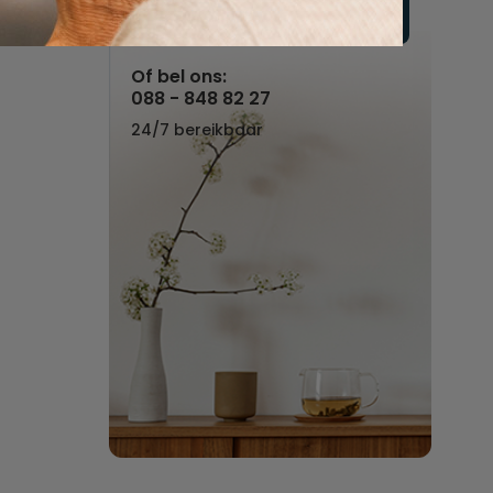
Vul hier uw wensen in
Of bel ons:
088 - 848 82 27
24/7 bereikbaar