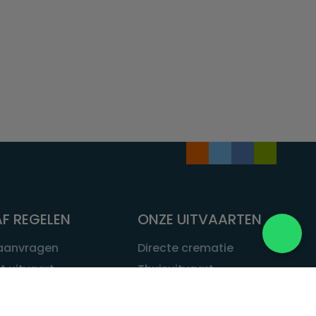
F REGELEN
ONZE UITVAARTEN
 aanvragen
Directe crematie
t uitvaart
Thuisuitvaart
 een uitvaart
Complete uitvaart
bij leven
Exclusieve uitvaart