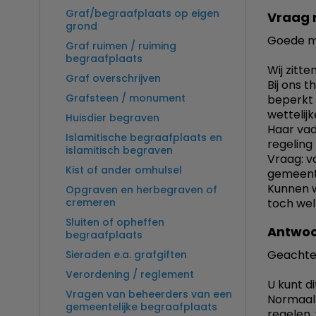
Graf/begraafplaats op eigen
Vraag 
grond
Goede m
Graf ruimen / ruiming
begraafplaats
Wij zitt
Graf overschrijven
Bij ons t
Grafsteen / monument
beperkt k
wettelij
Huisdier begraven
Haar vad
Islamitische begraafplaats en
regeling
islamitisch begraven
Vraag: va
Kist of ander omhulsel
gemeente
Kunnen w
Opgraven en herbegraven of
cremeren
toch wel
Sluiten of opheffen
Antwoo
begraafplaats
Geachte
Sieraden e.a. grafgiften
Verordening / reglement
U kunt d
Vragen van beheerders van een
Normaal 
gemeentelijke begraafplaats
regelen, 