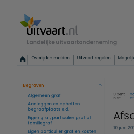
Landelijke uitvaartonderneming
Overlijden melden
Uitvaart regelen
Mogelij
Meld een overlijden
Alles over een uitvaart regelen
Uitvaartmogelijkheden
Uitvaart regelen bij leven
Alle onderwerpen
Wat kost een uitvaart?
Directe hulp bij overlijden
Keuzehulp
Uitvaart laten regelen
Checklist uitvaart 
Directe crem
Vraag
C
Exclusieve uitvaart
Begrafenis Basis
Begrafenis 
Begraven
U bent
h
Algemeen graf
hier:
af
Aanleggen en opheffen
begraafplaats e.d.
Afs
Eigen graf, particulier graf of
familiegraf
10 juni 20
Eigen particulier graf en kosten