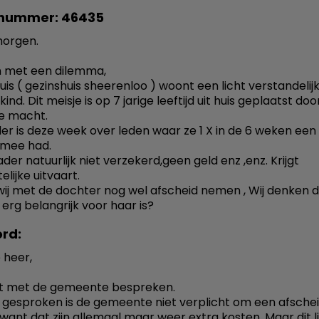
nummer: 46435
orgen.
en met een dilemma,
huis ( gezinshuis sheerenloo ) woont een licht verstandelij
ind. Dit meisje is op 7 jarige leeftijd uit huis geplaatst doo
ke macht.
er is deze week over leden waar ze 1 X in de 6 weken ee
 mee had.
der natuurlijk niet verzekerd,geen geld enz ,enz. Krijgt
lijke uitvaart.
ij met de dochter nog wel afscheid nemen , Wij denken d
 erg belangrijk voor haar is?
rd:
 heer,
it met de gemeente bespreken.
gesproken is de gemeente niet verplicht om een afschei
want dat zijn allemaal maar weer extra kosten. Maar dit lij