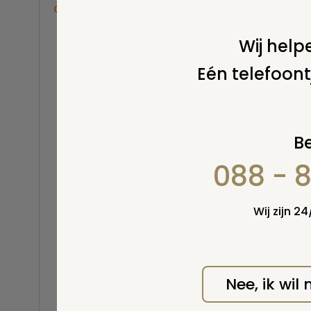
Overige
Balsemen en thanatopraxie
Wij helpe
Belastingen
Eén telefoont
Buitenland
Erfenis / erfrecht
Euthanasie
Kinderen / baby
Wel v
Be
wordt
Koninklijk Huis
088 - 
Kosten uitvaart
Lijkschouwing
Milieu
Wij zijn 2
Mortuarium / rouwcentrum
Natuurlijke en niet-natuurlijke
dood
Opbaren
Nee, ik wil
Orgaandonatie