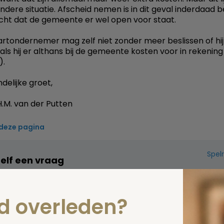
ndere situatie. Afscheid nemen is in dit geval inderdaad be
cht dat de gemeente er wel open voor staat.
artondernemer mag zelf niet zonder meer beslissen of hi
als hij er althans bij de gemeente kosten voor in rekening 
).
delijke groet,
.M. van der Putten
 deze pagina
Spel
zelf een vraag
nd overleden?