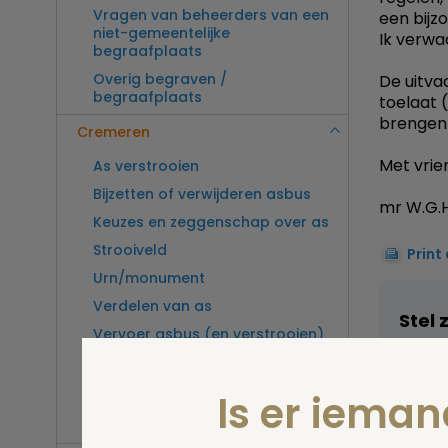
Vragen van beheerders van een
een bijzo
niet-gemeentelijke
Ik verwa
begraafplaats
Overig begraven /
De uitva
begraafplaats
toelaat (
brengen
Cremeren
Met vrien
As verstrooien
Bijzetten of verwijderen asbus
mr W.G.H
Keuzes en zeggenschap over as
Strooiveld
Print
Urn/monument
Verdelen van as
Stel 
Vervoer asbus (en verstrooien)
buitenland
Vragen van beheerders van een
Is er iema
crematorium
Overig cremeren