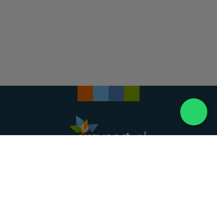
Landelijke uitvaartonderneming. Al meer dan 20
jaar uw vertrouwde partner voor een waardig
afscheid.
088 - 848 82 27