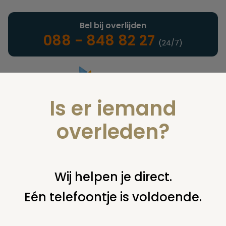
Bel bij overlijden
088 - 848 82 27
(24/7)
Is er iemand
Landelijke uitvaartonderneming
overleden?
Juridisch
Wij helpen je direct.
Eén telefoontje is voldoende.
U bent hier:
home
juridisch
overige
mortuarium /
rouwcentrum
vergunning en bestemmingsplan mortuarium /
uitvaartcentrum