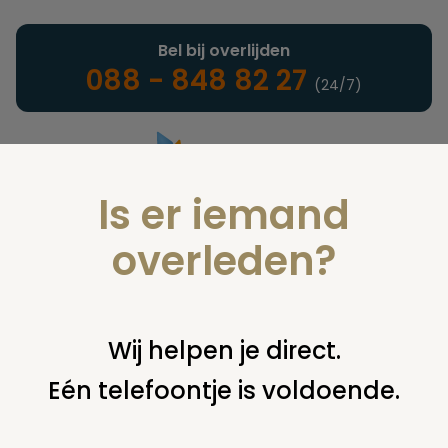
Bel bij overlijden
088 - 848 82 27
(24/7)
Is er iemand
Landelijke uitvaartonderneming
overleden?
Juridisch
Wij helpen je direct.
Eén telefoontje is voldoende.
U bent hier:
home
juridisch
overige
mortuarium /
rouwcentrum
regelgeving voor vestiging mortuarium /
uitvaart bedrijf