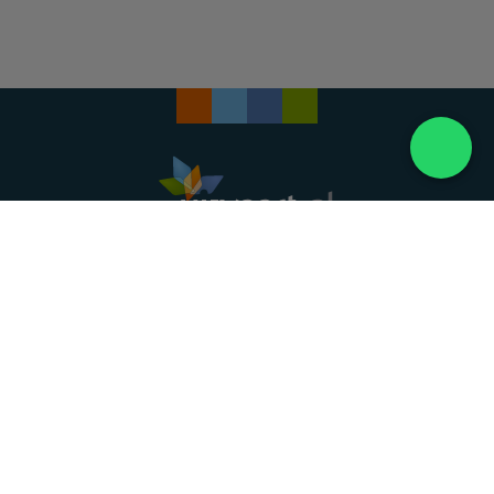
Landelijke uitvaartonderneming. Al meer dan 20
jaar uw vertrouwde partner voor een waardig
afscheid.
088 - 848 82 27
24/7 bereikbaar, dag en nacht